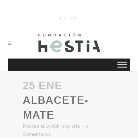
ES
CAT
25 ENE
ALBACETE-
MATE
Posted at 19:26h
in
by
lola
0
Comentarios