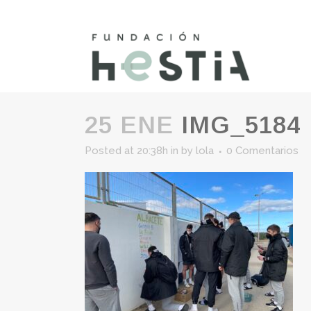
25 ENE
IMG_5184
Posted at 20:38h
in
by
lola
0 Comentarios