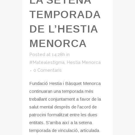
TEMPORADA
DE L’HESTIA
MENORCA
Posted at 14:28h
in
#Matealestigma
,
Hestia Menorca
0 Comentaris
Fundació Hestia i Bàsquet Menorca
continuaran una temporada més
treballant conjuntament a favor de la
salut mental després de l'acord de
patrocini formalitzat entre les dues
entitats. S'arriba així a la setena
temporada de vinculació, articulada