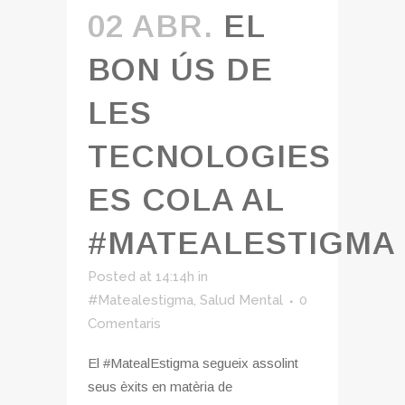
02 ABR.
EL
BON ÚS DE
LES
TECNOLOGIES
ES COLA AL
#MATEALESTIGMA
Posted at 14:14h
in
#Matealestigma
,
Salud Mental
0
Comentaris
El #MatealEstigma segueix assolint
seus èxits en matèria de