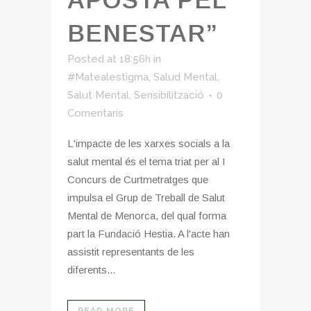
BENESTAR”
Posted at 18:56h
in
#Matealestigma
,
Salud Mental
,
Salut Mental
,
Sensibilització
0
Comentaris
L'impacte de les xarxes socials a la
salut mental és el tema triat per al I
Concurs de Curtmetratges que
impulsa el Grup de Treball de Salut
Mental de Menorca, del qual forma
part la Fundació Hestia. A l'acte han
assistit representants de les
diferents...
READ MORE