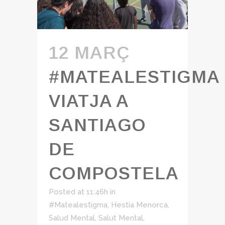
12 MARÇ
#MATEALESTIGMA
VIATJA A
SANTIAGO
DE
COMPOSTELA
Posted at 11:46h
in
#Matealestigma
,
Hestia Menorca
,
Salud Mental
,
Salut Mental
,