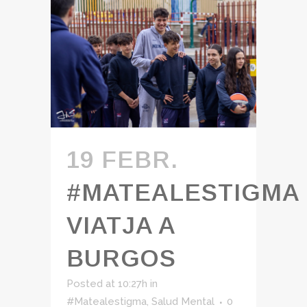
19 FEBR.
#MATEALESTIGMA
VIATJA A
BURGOS
Posted at 10:27h
in
#Matealestigma
,
Salud Mental
0