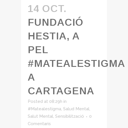
14 OCT.
FUNDACIÓ
HESTIA, A
PEL
#MATEALESTIGMA
A
CARTAGENA
Posted at 08:29h
in
#Matealestigma
,
Salud Mental
,
Salut Mental
,
Sensibilització
0
Comentaris