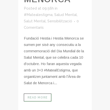
Posted at 09:56h
in
#Matealestigma
,
Salud Mental
,
Salut Mental
,
Sensibilització
0
Comentaris
Fundació Hestia i Hestia Menorca se
sumen per sisè any consecutiu a la
commemoració del Dia Mundial de la
Salut Mental, que se celebra cada 10
d'octubre. Ho faran aquesta vegada
amb un 3×3 #MatealEstigma, que
organitzen juntament amb l'Àrea de
Salut de Menorca i...
READ MORE