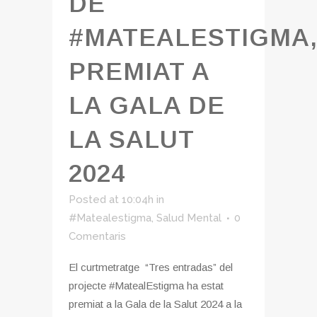
DE
#MATEALESTIGMA
PREMIAT A
LA GALA DE
LA SALUT
2024
Posted at 10:04h
in
#Matealestigma
,
Salud Mental
0
Comentaris
El curtmetratge “Tres entradas” del
projecte #MatealEstigma ha estat
premiat a la Gala de la Salut 2024 a la