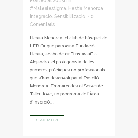
Posted at 20:15h
in
#Matealestigma
,
Hestia Menorca
,
Integració
,
Sensibilització
0
Comentaris
Hestia Menorca, el club de bàsquet de
LEB Or que patrocina Fundació
Hestia, acaba de dir "fins aviat" a
Alejandro, el protagonista de les
primeres pràctiques no professionals
que s'han desenvolupat al Pavelló
Menorca. Emmarcades al Servei de
Taller Jove, un programa de l'Àrea
d'Inserció...
READ MORE