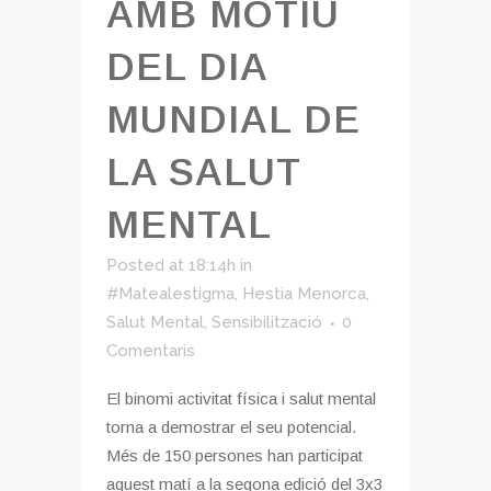
AMB MOTIU
DEL DIA
MUNDIAL DE
LA SALUT
MENTAL
Posted at 18:14h
in
#Matealestigma
,
Hestia Menorca
,
Salut Mental
,
Sensibilització
0
Comentaris
El binomi activitat física i salut mental
torna a demostrar el seu potencial.
Més de 150 persones han participat
aquest matí a la segona edició del 3x3