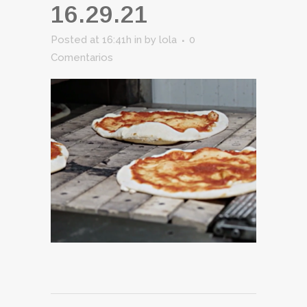
16.29.21
Posted at 16:41h
in
by
lola
0
Comentarios