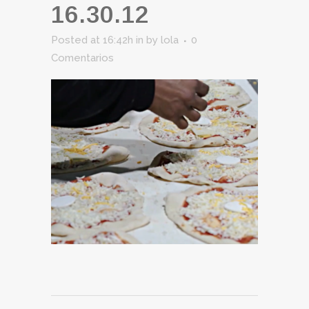
16.30.12
Posted at 16:42h
in
by
lola
0
Comentarios