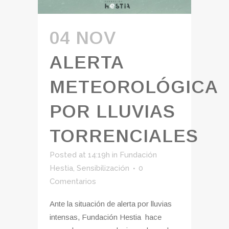
04 NOV
ALERTA
METEOROLÓGICA
POR LLUVIAS
TORRENCIALES
Posted at 14:19h
in
Fundación
Hestia
,
Sensibilización
0
Comentarios
Ante la situación de alerta por lluvias
intensas, Fundación Hestia hace