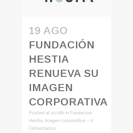
19 AGO
FUNDACIÓN
HESTIA
RENUEVA SU
IMAGEN
CORPORATIVA
Posted at 10:06h
in
Fundación
Hestia
,
Imagen corporativa
0
Comentarios