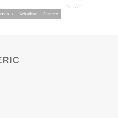
ES
CAT
encia
Actualidad
Contacto
ERIC