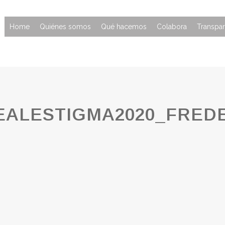
Home
Quiénes somos
Qué hacemos
Colabora
Transpar
ALESTIGMA2020_FRED