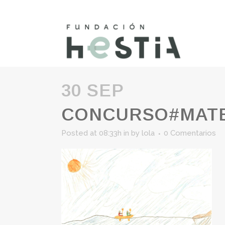
30 SEP
CONCURSO#MATE
Posted at 08:33h
in
by
lola
0 Comentarios