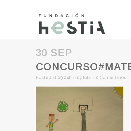
30 SEP
CONCURSO#MATE
Posted at 09:04h
in
by
lola
0 Comentarios