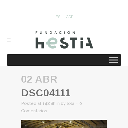
ES
CAT
02 ABR
DSC04111
Posted at 14:08h
in
by
lola
0
Comentarios