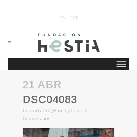
ES
CAT
21 ABR
DSC04083
Posted at 10:38h
in
by
lola
0
Comentarios