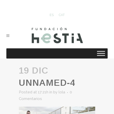
ES
CAT
19 DIC
UNNAMED-4
Posted at 17:21h
in
by
lola
0
Comentarios