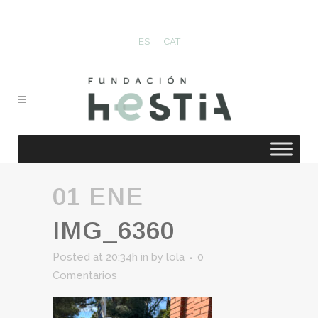
ES
CAT
01 ENE
IMG_6360
Posted at 20:34h
in
by
lola
0
Comentarios