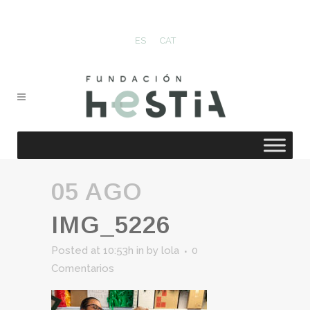
ES
CAT
05 AGO
IMG_5226
Posted at 10:53h
in
by
lola
0
Comentarios