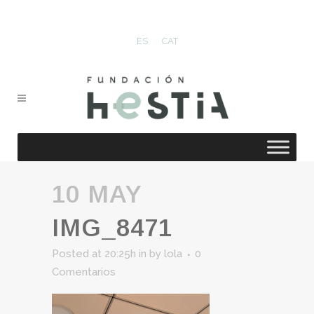
ES
CAT
10 MAY
IMG_8471
Posted at 20:25h
in
by
lola
0
Comentarios