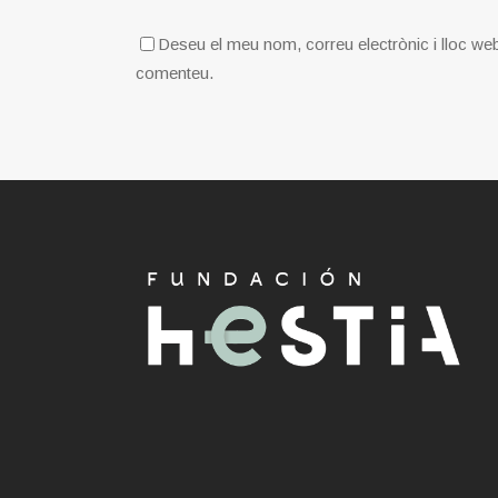
Deseu el meu nom, correu electrònic i lloc we
comenteu.