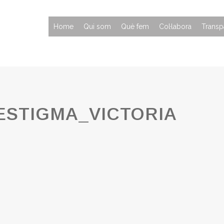
Home
Qui som
Què fem
Col·labora
Transp
STIGMA_VICTORIA