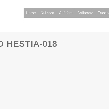
Home
Qui som
Què fem
Col·labora
Transp
 HESTIA-018