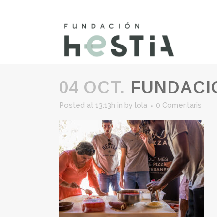
04 OCT.
FUNDACIO
Posted at 13:13h
in
by
lola
0 Comentaris