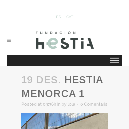
ES
CAT
19 DES.
HESTIA
MENORCA 1
Posted at 09:36h
in
by
lola
0 Comentaris