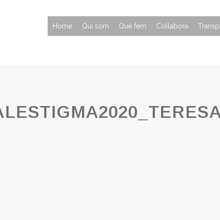
Home
Qui som
Què fem
Col·labora
Transp
LESTIGMA2020_TERES