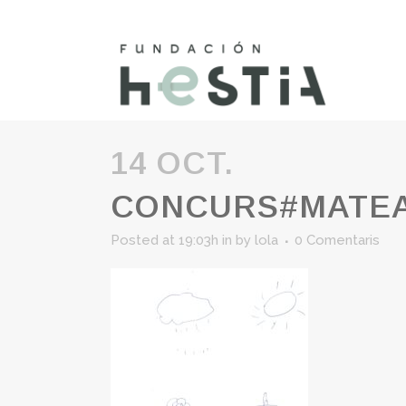
14 OCT.
CONCURS#MATEA
Posted at 19:03h
in
by
lola
0 Comentaris