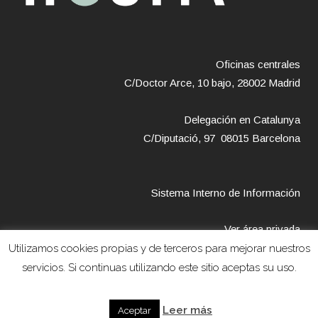
Oficinas centrales
C/Doctor Arce, 10 bajo, 28002 Madrid
Delegación en Catalunya
C/Diputació, 97 08015 Barcelona
Sistema Interno de Información
Ver área privada
Utilizamos cookies propias y de terceros para mejorar nuestros
servicios. Si continuas utilizando este sitio aceptas su uso.
Copyright © 2018 – Fundación Hestia –
Avíso legal
–
Política de
Leer más
Aceptar