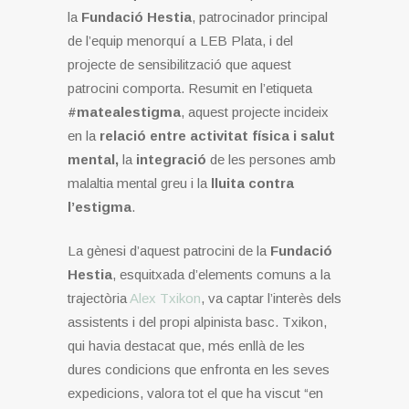
la
Fundació Hestia
, patrocinador principal
de l’equip menorquí a LEB Plata, i del
projecte de sensibilització que aquest
patrocini comporta. Resumit en l’etiqueta
#matealestigma
, aquest projecte incideix
en la
relació entre activitat física i salut
mental,
la
integració
de les persones amb
malaltia mental greu i la
lluita contra
l’estigma
.
La gènesi d’aquest patrocini de la
Fundació
Hestia
, esquitxada d’elements comuns a la
trajectòria
Alex Txikon
, va captar l’interès dels
assistents i del propi alpinista basc. Txikon,
qui havia destacat que, més enllà de les
dures condicions que enfronta en les seves
expedicions, valora tot el que ha viscut “en