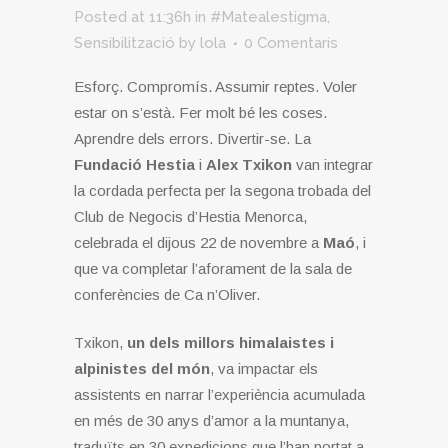
Posted at 11:36h
in
#Matealestigma
,
Sensibilització
by
lola
0 Comentaris
Esforç. Compromís. Assumir reptes. Voler
estar on s’està. Fer molt bé les coses.
Aprendre dels errors. Divertir-se. La
Fundació Hestia
i
Alex Txikon
van integrar
la cordada perfecta per la segona trobada del
Club de Negocis d’Hestia Menorca,
celebrada el dijous 22 de novembre a
Maó
, i
que va completar l’aforament de la sala de
conferències de Ca n’Oliver.
Txikon,
un dels millors himalaistes i
alpinistes del món
, va impactar els
assistents en narrar l’experiència acumulada
en més de 30 anys d’amor a la muntanya,
traduïts en 30 expedicions que l’han portat a