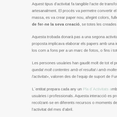
Aquest tipus d’activitat fa tangible l’acte de trans
artesanalment. El procés va permetre convertir el
massa, es va crear paper nou, afegint colors, fulle
de fer-ne la seva creació
, se totes les creades
Aquesta trobada donarà pas a una segona activitat,
proposta implicava elaborar els papers amb una inte
los com a fons per a un marc de fotos, o fins i tot p
Les persones usuàries han gaudit molt de tot el p
quedat molt contentes amb el resultat i amb molte
l’activitat»
, valoren des de l’equip de suport de Fu
L´entitat prepara cada any un
Pla d´Activitats a
mb 
usuàries i professionals. Aquesta interacció es pr
recolzant-se en diferents recursos o moments de l’
l’activitat del mes d’abril.