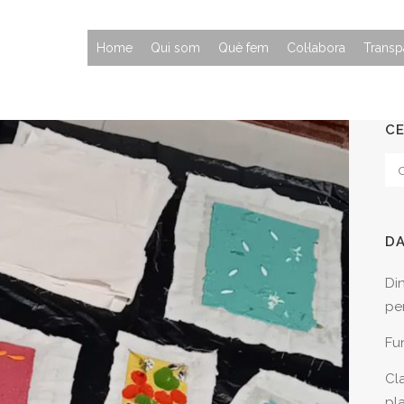
Home
Qui som
Què fem
Col·labora
Transp
C
D
Di
per
Fu
Cla
pl