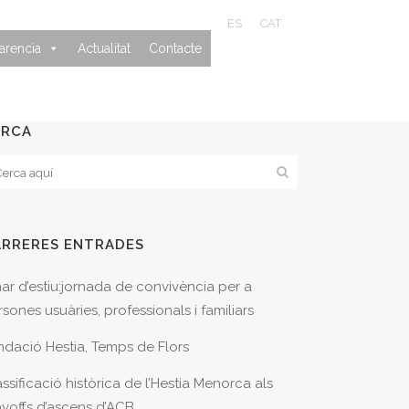
ES
CAT
arencia
Actualitat
Contacte
ERCA
ARRERES ENTRADES
nar d’estiu:jornada de convivència per a
sones usuàries, professionals i familiars
ndació Hestia, Temps de Flors
ssificació històrica de l’Hestia Menorca als
ayoffs d’ascens d’ACB