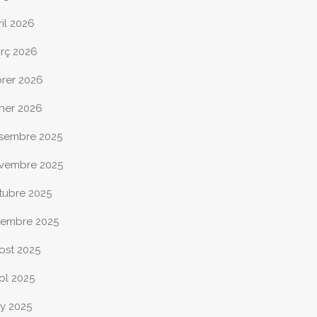
ril 2026
rç 2026
brer 2026
ner 2026
sembre 2025
vembre 2025
tubre 2025
tembre 2025
ost 2025
iol 2025
ny 2025