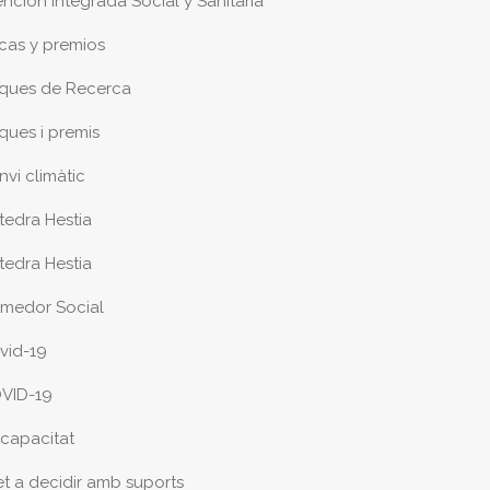
ención Integrada Social y Sanitaria
cas y premios
ques de Recerca
ques i premis
nvi climàtic
tedra Hestia
tedra Hestia
medor Social
vid-19
VID-19
scapacitat
et a decidir amb suports