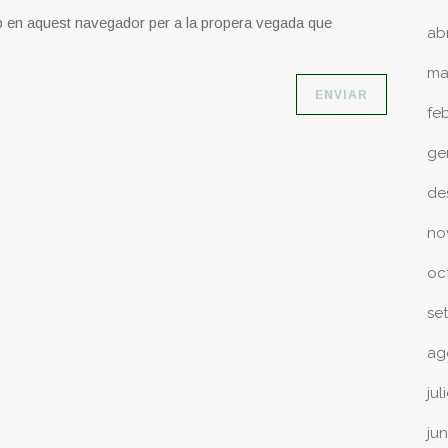
b en aquest navegador per a la propera vegada que
ab
ma
fe
ge
de
no
oc
se
ag
jul
ju