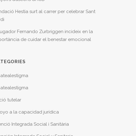
ndació Hestia surt al carrer per celebrar Sant
rdi
 jugador Fernando Zurbriggen incideix en la
portància de cuidar el benestar emocional
ATEGORIES
atealestigma
atealestigma
ció tutelar
oyo a la capacidad jurídica
nció Integrada Social i Sanitària