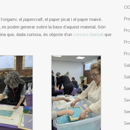
O
Pr
l’
origami
, el
papercraft
, el paper picat i el paper maixé.
icis, es poden generar sobre la base d’aquest material. Són
Pr
ina que, dada curiosa, és objecte d’un
concurs bianual
que
Pr
Pr
Sa
Sa
Sa
Se
Se
Sen