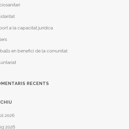
ciosanitari
idaritat
ort a la capacitat jurídica
lers
eballs en benefici de la comunitat
luntariat
OMENTARIS RECENTS
RCHIU
iol 2026
ig 2026