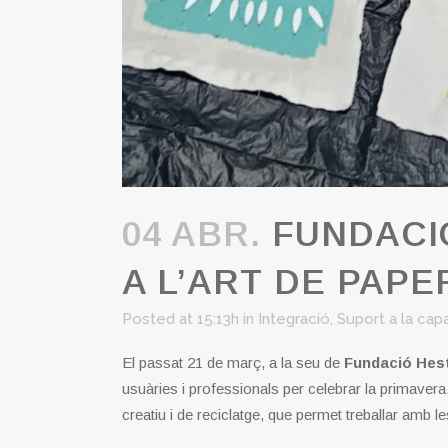
04 ABR.
FUNDACIÓ
A L’ART DE PAPE
Posted at 15:13h
in
Integració
,
Suport a la capa
El passat 21 de març, a la seu de
Fundació Hes
usuàries i professionals per celebrar la primaver
creatiu i de reciclatge, que permet treballar amb 