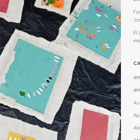
Fu
Jo
El
im
C
#M
#M
Ac
Ap
Ate