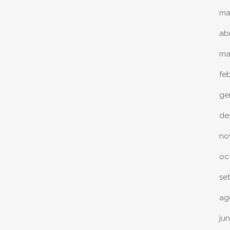
ma
abr
ma
fe
ge
de
no
oc
se
ag
ju