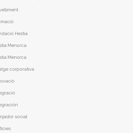
velliment
rmació
ndació Hestia
stia Menorca
stia Menorca
atge corporativa
novació
tegració
tegración
njador social
tícies