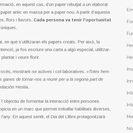
formació, en aquest cas, d’un paper rebutjat a un elaborat
En
 paper antic en massa per a paper nou. A partir d’aquesta
s, flors i llavors.
Cada persona va tenir l’oportunitat
Fo
 úniques.
Fu
 en què s’utilitzaran els papers creats. Per això, la
He
nció, ja fos escriure una carta a algú especial, utilitzar-
He
lantar i veure florir.
Im
rocés, mostrant-se actives i col·laboratives.
«Totes hem
s ganes de tornar-nos a reunir per a la segona part de
In
ndación Hestia.
In
l´objectiu de fomentar la interacció entre persones
In
opicia en un marc que permet treballar habilitats diverses,
Me
any. En aquest sentit, el Dia del Llibre protagonitzarà
No