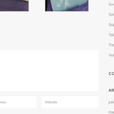
So
Sol
Sup
Tal
Tr
Vo
C
A
jul
ma