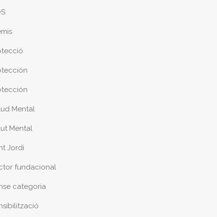
DS
emis
otecció
otección
otección
lud Mental
lut Mental
nt Jordi
ctor fundacional
nse categoria
sibilització