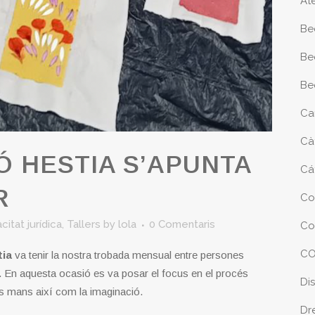
At
Be
Be
Be
Ca
Cà
 HESTIA S’APUNTA
Cá
R
Co
citat jurídica
,
Tallers
by
lola
0 Comentaris
Co
CO
tia
va tenir la nostra trobada mensual entre persones
a. En aquesta ocasió es va posar el focus en el procés
Di
les mans així com la imaginació.
Dr