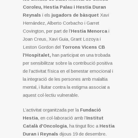
Coroleu, Hestia Palau i Hestia Duran
Reynals
i els
jugadors de bàsquet
Xavi
Hernández, Alberto Corbacho i Garret
Covington, per part de l’
Hestia Menorca
i
Joan Creus, Xavi Guia, Grant Lozoya i
Leston Gordon del
Torrons Vicens CB
l’Hospitalet,
han participat en una trobada
per sensibilitzar sobre la contribució positiva
de l’activitat física en el benestar emocional i
la integració de les persones amb malaltia
mental, i lluitar contra la estigma associat a
aquest col·lectiu vulnerable.
L’activitat organitzada per la
Fundació
Hestia
, en col·laboració amb l’
Institut
Català d’Oncologia
, ha tingut lloc a
Hestia
Duran i Reynals
dijous 19 de desembre.