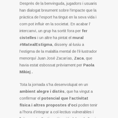
Després de la benvinguda, jugadors i usuaris
han dialogat breument sobre l’impacte que la
pràctica de l’esport ha tingut en la seva vida i
com pot influir en la societat. En acabar l’
intercanvi, un grup ha sortit fora per
fer
cistelles
i un altre ha pintat el
mural
#MatealEstigma
, disseny al·lusiu a
l’estigma de la malaltia mental de l’il·lustrador
menorquí Juan José Zacarías,
Zaca
, que
havia estat esbossat prèviament per
Paola
Mikiej .
Tota la jornada s’ha desenvolupat en un
ambient alegre i distès
, que ha vingut a
confirmar el
potencial que l’activitat
física i altres propostes d’oci
poden tenir
a l’hora d’integrar a col·lectius vulnerables i