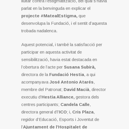
lluitar contra l’estigmatització, del qual s’havia
parlat en la benvinguda en explicar el
projecte #MatealEstigma,
que
desenvolupa la Fundació, i el sentit d’aquesta
trobada nadalenca.
Aquest potencial, i també la satisfacció per
participar en aquesta activitat de
sensibilització, havia estat destacada en
l’obertura de l’acte per
Susana Subirà,
directora de la
Fundació Hestia
, a qui
acompanyava
José Antonio Atarés
,
membre del Patronat;
David Macià
, director
executiu d’
Hestia Alliance,
gestora dels
centres participants;
Candela Calle
,
directora general d’l’
ICO
; i,
Cris Plaza
,
regidor d’Educació, Esports i Joventut de
l’
Ajuntament de l’Hospitalet de