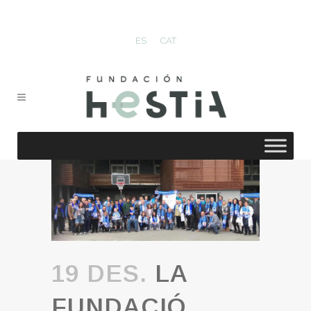
ES
CAT
19 DES.
LA
FUNDACIÓ