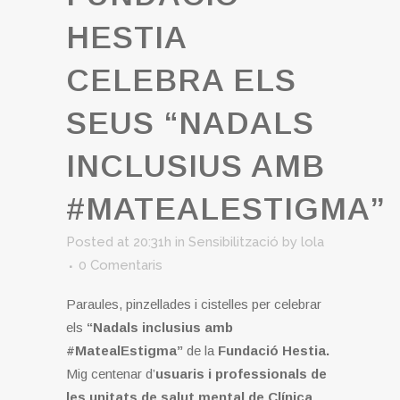
HESTIA
CELEBRA ELS
SEUS “NADALS
INCLUSIUS AMB
#MATEALESTIGMA”
Posted at 20:31h
in
Sensibilització
by
lola
0 Comentaris
Paraules, pinzellades i cistelles per celebrar
els
“Nadals inclusius amb
#MatealEstigma”
de la
Fundació Hestia.
Mig centenar d’
usuaris i professionals de
les unitats de salut mental de Clínica