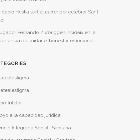
ndació Hestia surt al carrer per celebrar Sant
rdi
 jugador Fernando Zurbriggen incideix en la
portància de cuidar el benestar emocional
ATEGORIES
atealestigma
atealestigma
ció tutelar
oyo a la capacidad jurídica
nció Integrada Social i Sanitària