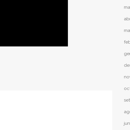
ma
abr
ma
fe
ge
de
no
oc
se
ag
ju