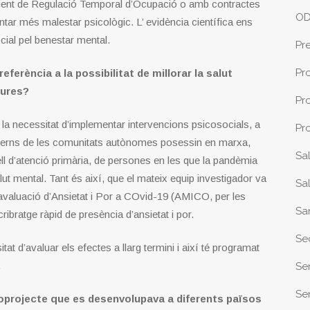
edient de Regulació Temporal d’Ocupació o amb contractes
O
entar més malestar psicològic. L’ evidència científica ens
ocial pel benestar mental.
Pr
Pr
referència a la possibilitat de millorar la salut
sures?
Pr
la necessitat d’implementar intervencions psicosocials, a
Pr
 governs de les comunitats autònomes posessin en marxa,
Sa
ell d’atenció primària, de persones en les que la pandèmia
ut mental. Tant és així, que el mateix equip investigador va
Sa
d’avaluació d’Ansietat i Por a COvid-19 (AMICO, per les
Sa
bratge ràpid de presència d’ansietat i por.
Se
tat d’avaluar els efectes a llarg termini i així té programat
.
Se
Sen
oprojecte que es desenvolupava a diferents països