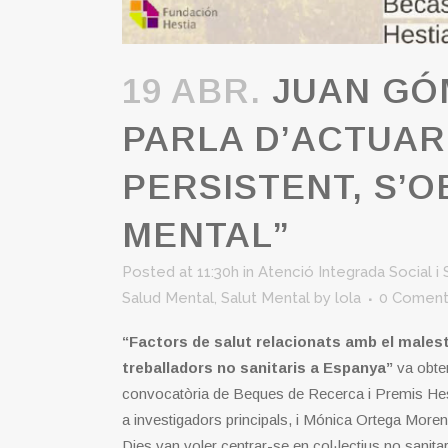
19 ABR.
JUAN GÓM
PARLA D’ACTUAR
PERSISTENT, S’O
MENTAL”
Posted at 11:30h
in
Atenció Integrada Social i S
Salud Mental
,
Salut Mental
by
lola
0 Coment
“Factors de salut relacionats amb el malest
treballadors no sanitaris a Espanya”
va obten
convocatòria de Beques de Recerca i Premis Hes
a investigadors principals, i Mónica Ortega Mor
Dies van voler centrar-se en col·lectius no sanita