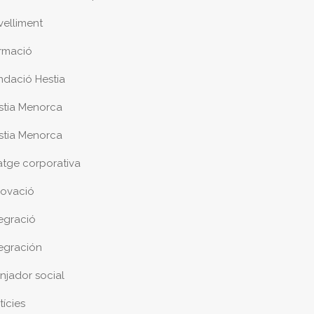
velliment
rmació
ndació Hestia
stia Menorca
stia Menorca
atge corporativa
novació
tegració
tegración
njador social
tícies