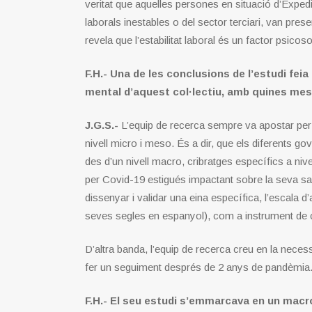
veritat que aquelles persones en situació d’Exp
laborals inestables o del sector terciari, van pres
revela que l’estabilitat laboral és un factor psicos
F.H.- Una de les conclusions de l’estudi feia 
mental d’aquest col·lectiu, amb quines me
J.G.S.-
L’equip de recerca sempre va apostar per 
nivell micro i meso. És a dir, que els diferents
des d’un nivell macro, cribratges específics a niv
per Covid-19 estigués impactant sobre la seva sal
dissenyar i validar una eina específica, l’escala 
seves segles en espanyol), com a instrument de cri
D’altra banda, l’equip de recerca creu en la necessi
fer un seguiment després de 2 anys de pandèmia
F.H.- El seu estudi s’emmarcava en un macr