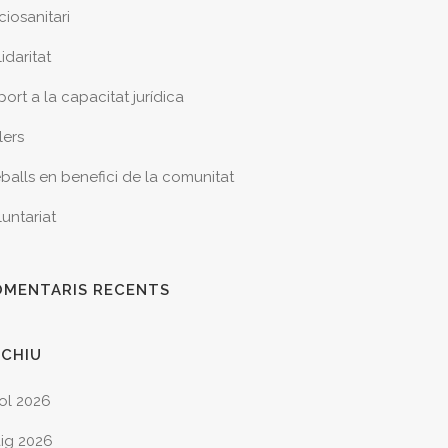
ciosanitari
idaritat
ort a la capacitat jurídica
lers
eballs en benefici de la comunitat
luntariat
OMENTARIS RECENTS
RCHIU
iol 2026
ig 2026