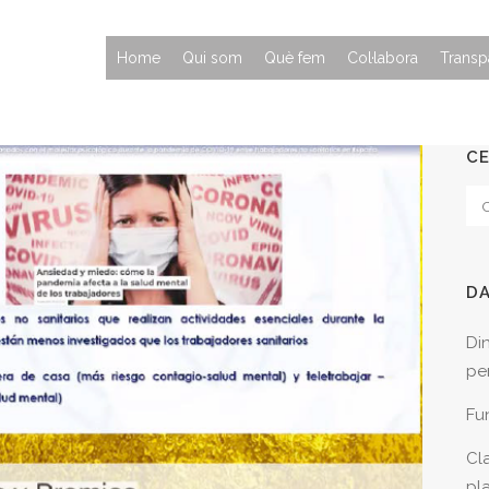
Home
Qui som
Què fem
Col·labora
Transp
C
D
Di
per
Fu
Cla
pl