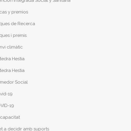
ención Integrada Social y Sanitaria
cas y premios
ques de Recerca
ques i premis
nvi climàtic
tedra Hestia
tedra Hestia
medor Social
vid-19
VID-19
scapacitat
et a decidir amb suports