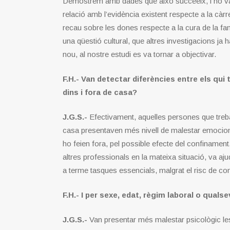
Demostrem amb dades que això succeeix, i ho 
relació amb l’evidència existent respecte a la càrr
recau sobre les dones respecte a la cura de la fa
una qüestió cultural, que altres investigacions ja 
nou, al nostre estudi es va tornar a objectivar.
F.H.- Van detectar diferències entre els qui 
dins i fora de casa?
J.G.S.-
Efectivament, aquelles persones que treb
casa presentaven més nivell de malestar emocion
ho feien fora, pel possible efecte del confinament.
altres professionals en la mateixa situació, va aju
a terme tasques essencials, malgrat el risc de co
F.H.- I per sexe, edat, règim laboral o qual
J.G.S.-
Van presentar més malestar psicològic les 