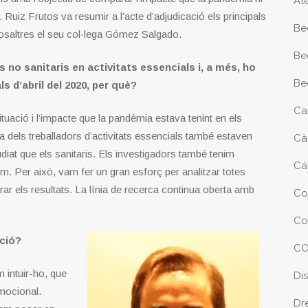
At
. Ruiz Frutos va resumir a l’acte d’adjudicació els principals
Be
nosaltres el seu col·lega Gómez Salgado.
Be
s no sanitaris en activitats essencials i, a més, ho
Be
ls d’abril del 2020, per què?
Ca
tuació i l’impacte que la pandèmia estava tenint en els
a dels treballadors d’activitats essencials també estaven
Cà
diat que els sanitaris. Els investigadors també tenim
Cá
m. Per això, vam fer un gran esforç per analitzar totes
rar els resultats. La línia de recerca continua oberta amb
Co
Co
nció?
CO
 intuir-ho, que
Di
mocional.
Dr