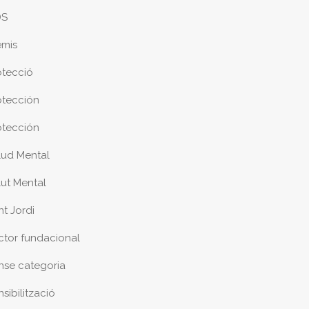
DS
emis
otecció
otección
otección
lud Mental
lut Mental
nt Jordi
ctor fundacional
nse categoria
sibilització