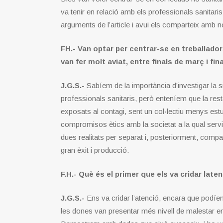
va tenir en relació amb els professionals sanitaris
arguments de l’article i avui els comparteix amb 
FH.- Van optar per centrar-se en treballador
van fer molt aviat, entre finals de març i fina
J.G.S.-
Sabíem de la importància d’investigar la si
professionals sanitaris, però enteníem que la rest
exposats al contagi, sent un col·lectiu menys estu
compromisos ètics amb la societat a la qual servi
dues realitats per separat i, posteriorment, compa
gran èxit i producció.
F.H.- Què és el primer que els va cridar late
J.G.S.-
Ens va cridar l’atenció, encara que podíem
les dones van presentar més nivell de malestar e