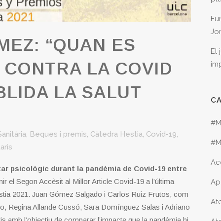
Fu
Jo
EZ: “QUAN ES
El
 CONTRA LA COVID
im
BLIDA LA SALUT
C
#M
anitària
,
Beques i premis
,
Càtedra Hestia
,
Covid-19
,
#M
aris
Ac
ar psicològic durant la pandèmia de Covid-19 entre
ir el Segon Accèsit al Millor Article Covid-19 a l’última
Ap
tia 2021. Juan Gómez Salgado i Carlos Ruiz Frutos, com
Ate
eno, Regina Allande Cussó, Sara Domínguez Salas i Adriano
ris amb l’objectiu de comparar l’impacte que la pandèmia hi