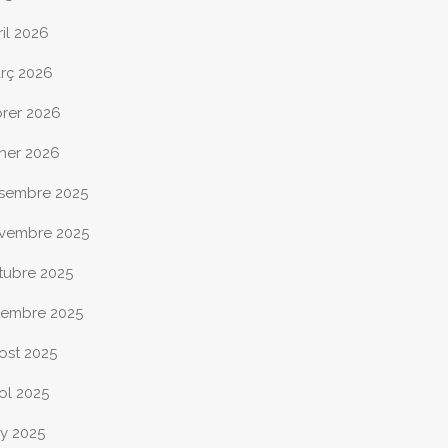
ril 2026
rç 2026
brer 2026
ner 2026
sembre 2025
vembre 2025
tubre 2025
tembre 2025
ost 2025
iol 2025
ny 2025