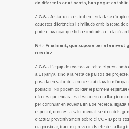
de diferents continents, han pogut establir
J.G.S.-
Justament ens trobem en la fase d’impleme
aquestes diferències i similituds amb la resta 
podem avançar que hi ha similituds en relació amb 
F.H.- Finalment, què suposa per a la invest
Hestia?
J.G.S.-
L’equip de recerca va rebre el premi amb a
a Espanya, sinó a la resta de països del projecte
posada en valor de la necessitat d’avaluar l’impac
població. No podem oblidar el patiment espiritual 
efectes que encara es desconeixen a llarg termini. 
per continuar en aquesta línia de recerca, lligada 
especial, com és la salut mental, sent un dels gran
d’actuar preventivament sobre el COVID persistent, 
diagnosticar, tractar i prevenir els efectes a llarg t