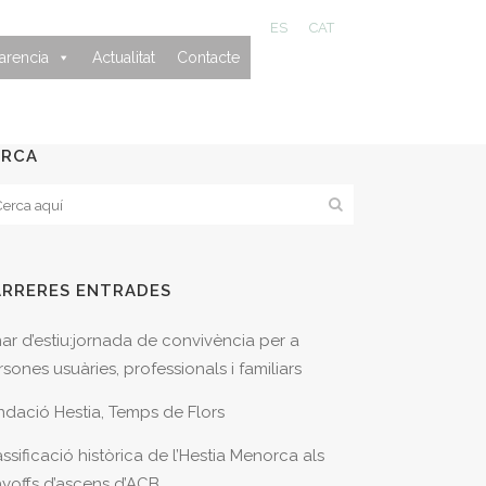
ES
CAT
arencia
Actualitat
Contacte
ERCA
ARRERES ENTRADES
nar d’estiu:jornada de convivència per a
sones usuàries, professionals i familiars
ndació Hestia, Temps de Flors
ssificació històrica de l’Hestia Menorca als
ayoffs d’ascens d’ACB