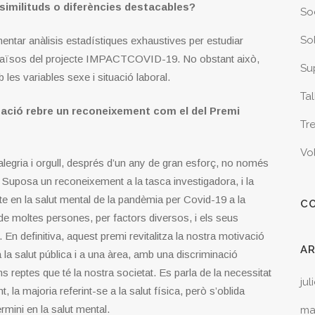
 similituds o diferències destacables?
So
Sol
ntar anàlisis estadístiques exhaustives per estudiar
de països del projecte IMPACTCOVID-19. No obstant això,
Sup
les variables sexe i situació laboral.
Tal
igació rebre un reconeixement com el del Premi
Tr
Vo
legria i orgull, després d’un any de gran esforç, no només
. Suposa un reconeixement a la tasca investigadora, i la
te en la salut mental de la pandèmia per Covid-19 a la
C
de moltes persones, per factors diversos, i els seus
En definitiva, aquest premi revitalitza la nostra motivació
A
a la salut pública i a una àrea, amb una discriminació
s reptes que té la nostra societat. Es parla de la necessitat
jul
la majoria referint-se a la salut física, però s’oblida
ermini en la salut mental.
ma