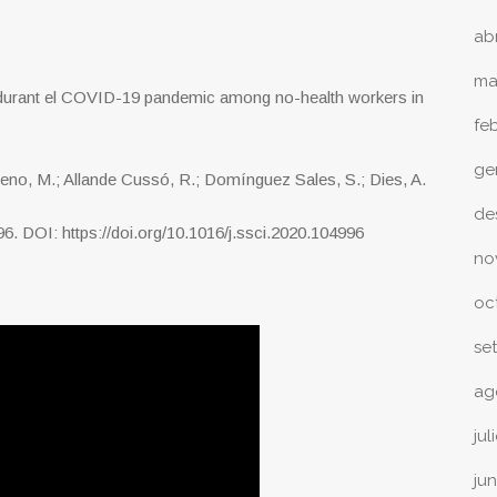
ab
ma
ss durant el COVID-19 pandemic among no-health workers in
fe
ge
eno, M.; Allande Cussó, R.; Domínguez Sales, S.; Dies, A.
de
. DOI: https://doi.org/10.1016/j.ssci.2020.104996
no
oc
se
ag
jul
ju