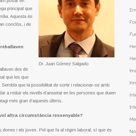
vam posar en
ega principal que
En
mília. Aquesta és
Fo
han conclòs, i de
Fu
He
treballaven
He
Dr. Juan Gómez Salgado
allaven des de
Im
al que les que
In
 Sembla que la possibilitat de sortir i relacionar-se amb
dar a reduir els nivells d’ansietat en les persones que duien
In
ntagi més gran d’aquests últims.
In
sevol altra circumstància ressenyable?
Me
dones i els joves. Pel que fa al règim laboral, sí que és
No