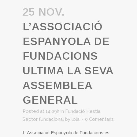
25 NOV.
L’ASSOCIACIÓ
ESPANYOLA DE
FUNDACIONS
ULTIMA LA SEVA
ASSEMBLEA
GENERAL
Posted at 14:09h
in
Fundació Hestia
,
Sector fundacional
by
lola
0 Comentaris
L´Associació Espanyola de Fundacions es