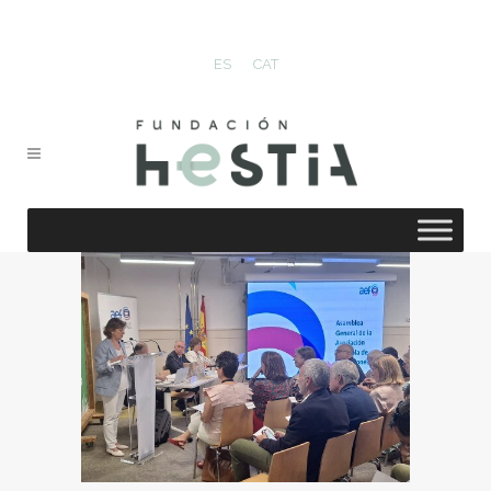
ES
CAT