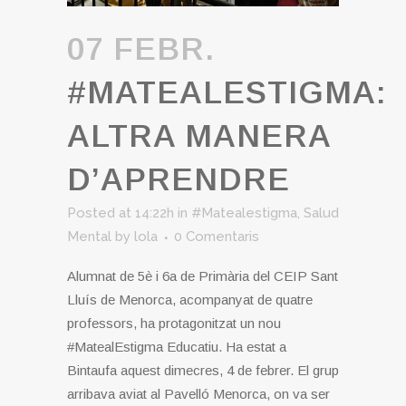
07 FEBR.
#MATEALESTIGMA:
ALTRA MANERA
D’APRENDRE
Posted at 14:22h
in
#Matealestigma
,
Salud
Mental
by
lola
0 Comentaris
Alumnat de 5è i 6a de Primària del CEIP Sant
Lluís de Menorca, acompanyat de quatre
professors, ha protagonitzat un nou
#MatealEstigma Educatiu. Ha estat a
Bintaufa aquest dimecres, 4 de febrer. El grup
arribava aviat al Pavelló Menorca, on va ser