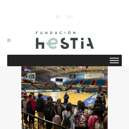
ES
CAT