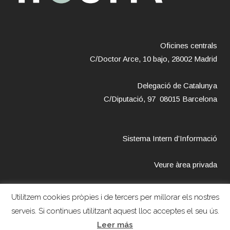
Oficines centrals
C/Doctor Arce, 10 bajo, 28002 Madrid
Delegació de Catalunya
C/Diputació, 97 08015 Barcelona
Sistema Intern d’Informació
Veure àrea privada
Utilitzem cookies pròpies i de tercers per millorar els nostres
serveis. Si continues utilitzant aquest lloc acceptes el seu ús.
Copyright © 2018 – Fundación Hestia –
Avís legal
–
Política de
Leer más