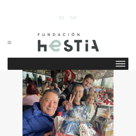
ES
CAT