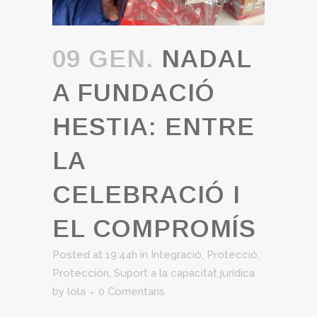
09 GEN.
NADAL
A FUNDACIÓ
HESTIA: ENTRE
LA
CELEBRACIÓ I
EL COMPROMÍS
Posted at 19:44h
in
Integració
,
Protecció
,
Protección
,
Suport a la capacitat jurídica
by
lola
0 Comentaris