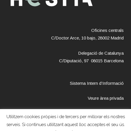
Oficines centrals
C/Doctor Arce, 10 bajo, 28002 Madrid
Delegació de Catalunya
C/Diputació, 97 08015 Barcelona
Sistema Intern d’Informació
Veure àrea privada
Utilitzem cookies pròpies i de tercers per millorar els nostres
serveis. Si continues utilitzant aquest lloc acceptes el seu ús.
Copyright © 2018 – Fundación Hestia –
Avís legal
–
Política de