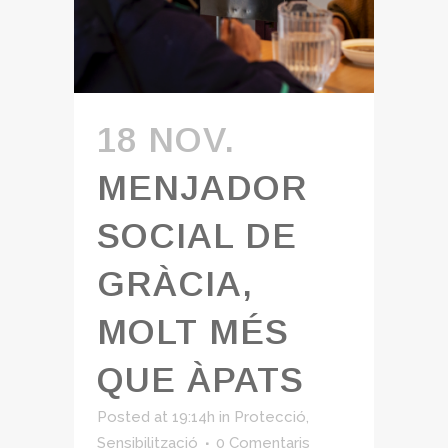
18 NOV.
MENJADOR
SOCIAL DE
GRÀCIA,
MOLT MÉS
QUE ÀPATS
Posted at 19:14h
in
Protecció
,
Sensibilització
0 Comentaris