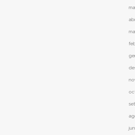
ma
abr
ma
fe
ge
de
no
oc
se
ag
ju