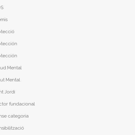
DS
emis
otecció
otección
otección
lud Mental
lut Mental
nt Jordi
ctor fundacional
nse categoria
sibilització