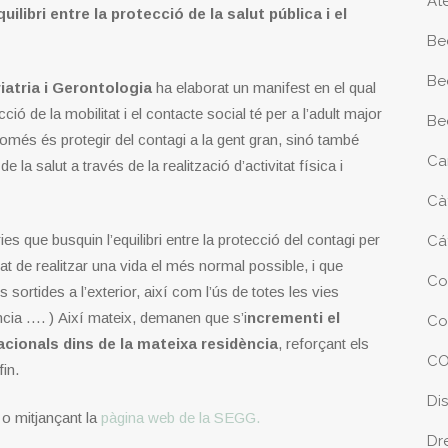
At
uilibri entre la protecció de la salut pública i el
Be
Be
atria i Gerontologia
ha elaborat un manifest en el qual
ció de la mobilitat i el contacte social té per a l’adult major
Be
 només és protegir del contagi a la gent gran, sinó també
Ca
 la salut a través de la realització d’activitat física i
Cà
ies que busquin l’equilibri entre la protecció del contagi per
Cá
itat de realitzar una vida el més normal possible, i que
Co
es sortides a l’exterior, així com l’ús de totes les vies
cia …. ) Així mateix, demanen que s’i
ncrementi el
Co
acionals dins de la mateixa residència
, reforçant els
CO
in.
Di
o mitjançant la
pàgina web de la SEGG.
Dr