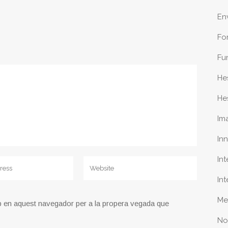
En
Fo
Fu
He
He
Im
In
In
In
Me
b en aquest navegador per a la propera vegada que
No