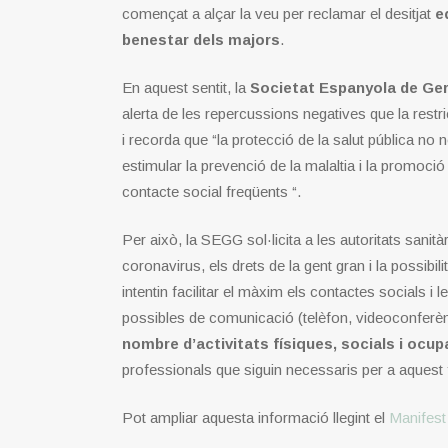
començat a alçar la veu per reclamar el desitjat
eq
benestar dels majors
.
En aquest sentit, la
Societat Espanyola de Geri
alerta de les repercussions negatives que la restric
i recorda que “la protecció de la salut pública no
estimular la prevenció de la malaltia i la promoció de
contacte social freqüents “.
Per això, la SEGG sol·licita a les autoritats sanitàr
coronavirus, els drets de la gent gran i la possibil
intentin facilitar el màxim els contactes socials i l
possibles de comunicació (telèfon, videoconferèn
nombre d’activitats físiques, socials i ocup
professionals que siguin necessaris per a aquest f
Pot ampliar aquesta informació llegint el
Manifest