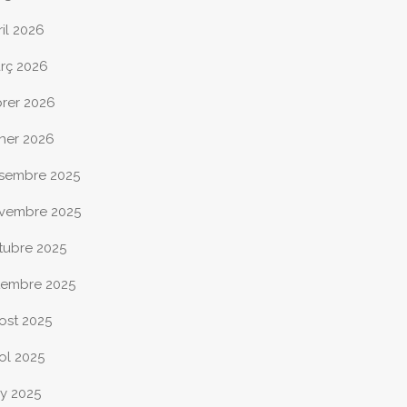
ril 2026
rç 2026
brer 2026
ner 2026
sembre 2025
vembre 2025
tubre 2025
tembre 2025
ost 2025
iol 2025
ny 2025