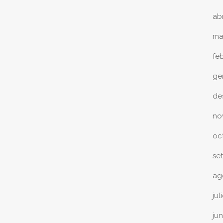
ab
ma
fe
ge
de
no
oc
se
ag
jul
ju