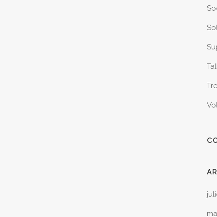
So
Sol
Sup
Tal
Tr
Vo
C
A
jul
ma