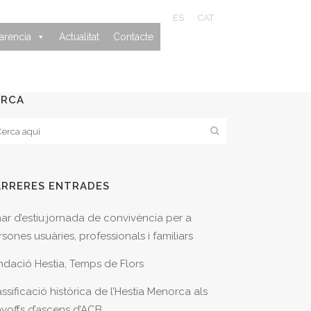
ES
CAT
arencia
Actualitat
Contacte
ERCA
ARRERES ENTRADES
nar d’estiu:jornada de convivència per a
sones usuàries, professionals i familiars
ndació Hestia, Temps de Flors
ssificació històrica de l’Hestia Menorca als
ayoffs d’ascens d’ACB