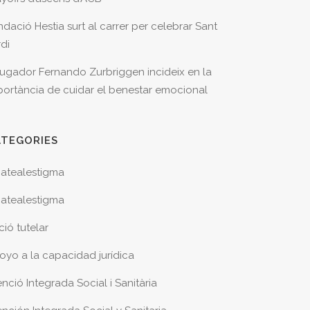
ndació Hestia surt al carrer per celebrar Sant
rdi
 jugador Fernando Zurbriggen incideix en la
portància de cuidar el benestar emocional
ATEGORIES
atealestigma
atealestigma
ció tutelar
oyo a la capacidad jurídica
nció Integrada Social i Sanitària