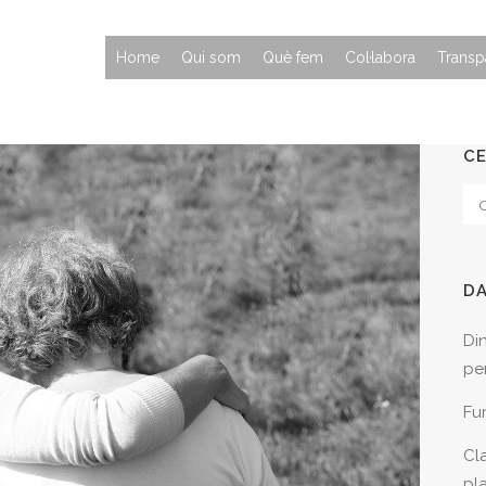
Home
Qui som
Què fem
Col·labora
Transp
C
D
Di
per
Fu
Cla
pl