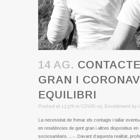
14 AG.
CONTACTE 
GRAN I CORONAVI
EQUILIBRI
Posted at 13:37h
in
COVID-19
,
Envelliment
by
La necessitat de frenar els contagis i tallar event
en residències de gent gran i altres dispositius en 
sociosanitaris …-. Davant d’aquesta realitat, profes