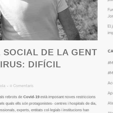
Fu
Jo
El
im
SOCIAL DE LA GENT
C
RUS: DIFÍCIL
#M
#M
Ac
lola
0 Comentaris
Ap
uals rebrots de
Covid-19
està imposant noves restriccions
Ate
els quals ells són protagonistes- centres i hospitals de dia,
sionals, experts, entitats col·legials i institucions han