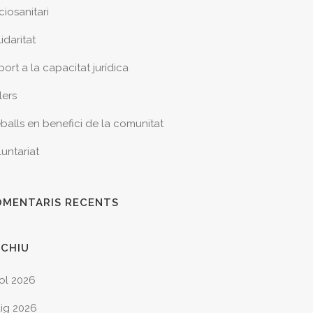
ciosanitari
idaritat
ort a la capacitat jurídica
lers
eballs en benefici de la comunitat
luntariat
OMENTARIS RECENTS
RCHIU
iol 2026
ig 2026