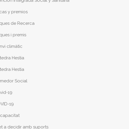
ención Integrada Social y Sanitaria
cas y premios
ques de Recerca
ques i premis
nvi climàtic
tedra Hestia
tedra Hestia
medor Social
vid-19
VID-19
scapacitat
et a decidir amb suports