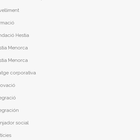
velliment
rmació
ndació Hestia
stia Menorca
stia Menorca
atge corporativa
novació
tegració
tegración
njador social
tícies