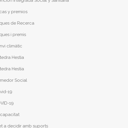
ención Integrada Social y Sanitaria
cas y premios
ques de Recerca
ques i premis
nvi climàtic
tedra Hestia
tedra Hestia
medor Social
vid-19
VID-19
scapacitat
et a decidir amb suports