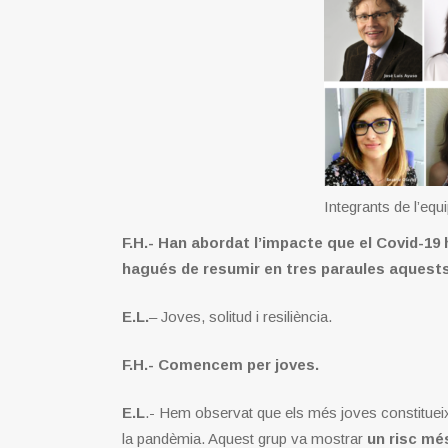
Integrants de l’eq
F.H.- Han abordat l’impacte que el Covid-19 h
hagués de resumir en tres paraules aquests
E.L.
– Joves, solitud i resiliència.
F.H.- Comencem per joves.
E.L
.- Hem observat que els més joves constitueix
la pandèmia. Aquest grup va mostrar
un risc mé