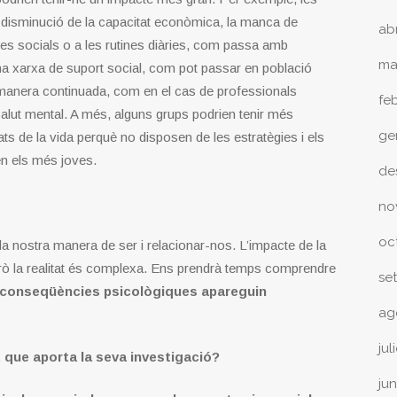
la disminució de la capacitat econòmica, la manca de
ab
es socials o a les rutines diàries, com passa amb
ma
una xarxa de suport social, com pot passar en població
de manera continuada, com en el cas de professionals
fe
salut mental. A més, alguns grups podrien tenir més
ge
ats de la vida perquè no disposen de les estratègies i els
en els més joves.
de
no
oc
a nostra manera de ser i relacionar-nos. L’impacte de la
rò la realitat és complexa. Ens prendrà temps comprendre
se
 conseqüències psicològiques apareguin
ag
jul
t que aporta la seva investigació?
ju