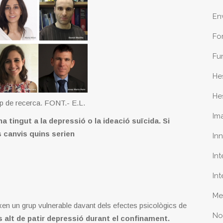
En
Fo
Fu
He
He
uip de recerca. FONT.- E.L.
Im
a tingut a la depressió o la ideació suïcida. Si
 canvis quins serien
In
In
In
Me
en un grup vulnerable davant dels efectes psicològics de
No
s alt de patir depressió durant el confinament.