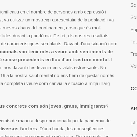
So
gnificatiu en el nombre de persones amb depressió i
Sol
s, va utilitzar un mostreig representatiu de la població i va
pants mesos abans del confinament, cosa que és molt
Sup
ides durant la pandèmia. De fet, els nostres resultats
Tal
s de característiques semblants. Davant d’una situació com
ocionals van tenir més a veure amb sentiments de
Tr
ió sense precedents en lloc d’un trastorn mental
. I
Vo
tar-nos davant d’esdeveniments vitals estressants. No
D-19 a la nostra salut mental no ens hem de quedar només
a completa i veure com canvia la situació a mitjà i llarg
C
ctius concrets com són joves, grans, immigrants?
A
ectats de manera desproporcionada per la pandèmia de
jul
diversos factors
. D’una banda, les conseqüències
ma
odrien tenir-ne un impacte més gran. Per exemple, les