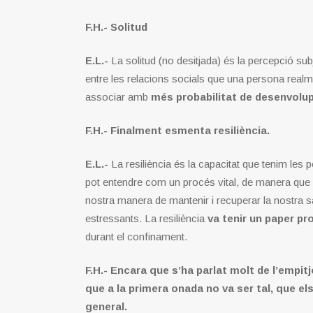
F.H.- Solitud
E.L.-
La solitud (no desitjada) és la percepció sub
entre les relacions socials que una persona realmen
associar amb
més probabilitat de desenvolup
F.H.- Finalment esmenta resiliència.
E.L.-
La resiliència és la capacitat que tenim les p
pot entendre com un procés vital, de manera que 
nostra manera de mantenir i recuperar la nostra s
estressants. La resiliència
va tenir un paper pr
durant el confinament.
F.H.- Encara que s’ha parlat molt de l’empi
que a la primera onada no va ser tal, que el
general.