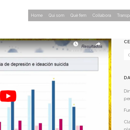
Home
Qui som
Què fem
Col·labora
Transp
C
D
Di
per
Fu
Cla
pl