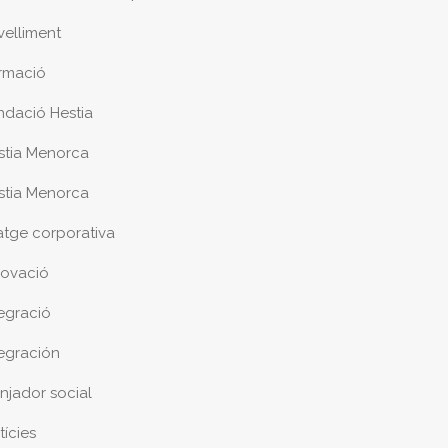
velliment
rmació
ndació Hestia
stia Menorca
stia Menorca
atge corporativa
novació
tegració
tegración
njador social
tícies