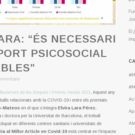
Fu
Jo
El
ARA: “ÉS NECESSARI
im
PORT PSICOSOCIAL
C
ABLES”
#M
omentaris
#M
 lliurament de les Beques i Premis Hestia 2021
. Aquest any
Ac
eballs relacionats amb la COVID-19 i entre els premiats
o-Mateos
en el que s’integra
Elvira Lara Pérez.
Ap
 doctora per la Universitat de Barcelona, el treball
Ate
upat en diferents centres sanitaris i universitats de
a al Millor Article en Covid-19
està centrat en l’impacte