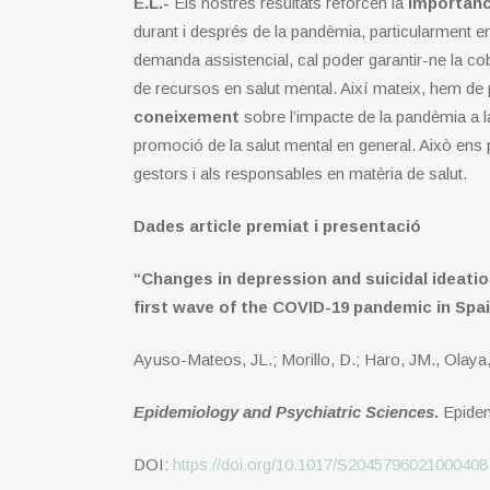
E.L.-
Els nostres resultats reforcen la
importànc
durant i després de la pandèmia, particularment e
demanda assistencial, cal poder garantir-ne la cob
de recursos en salut mental. Així mateix, hem 
coneixement
sobre l’impacte de la pandèmia a l
promoció de la salut mental en general. Això ens 
gestors i als responsables en matèria de salut.
Dades article premiat i presentació
“Changes in depression and suicidal ideatio
first wave of the COVID-19 pandemic in Spain
Ayuso-Mateos, JL.; Morillo, D.; Haro, JM., Olaya,
Epidemiology and Psychiatric Sciences
.
Epidem
DOI:
https://doi.org/10.1017/S2045796021000408