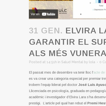
31 GEN.
ELVIRA L
GARANTIR EL SU
ALS MÉS VUNER
Posted at 14:51h
in
Salud Mental
by
lola
0 C
El passat mes de desembre va tenir lloc l’
acte de
es va crear una categoria especial per premiar tr
trobem l’equip liderat pel doctor
José Luís Ayus
Llicenciada en psicología, graduada en pedagogía i
acadèmic i investigador d’Elvira Lara s’ha desenvol
prestigi. L’article pel qual han rebut el
Premi Hesti