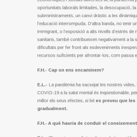
oportunitats laborals limitades, la desocupació, 
subministraments, un canvi dràstic a les dinàmiqu
l’educació interrompuda. D’altra banda, no tenir 
immigrant, o l’exposició a alts nivells d’estrès 
sanitaris, també contribueixen negativament a la 
dificultats per fer front als esdeveniments inesper
recursos suficients per afrontar-los, com passa 
F.H.- Cap on ens encaminem?
E.L.-
La pandèmia ha sacsejat les nostres vides, l
COVID-19 a la salut mental és inqüestionable, pe
millor els seus efectes, si bé
es preveu que les
gradualment.
F.H.- A què hauria de conduir el coneixemen