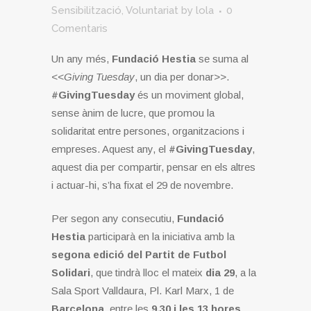
Sensibilització
,
Voluntariat
by
lola
0
Comentaris
Un any més,
Fundació Hestia
se suma al
<<
Giving Tuesday
, un dia per donar>>.
#GivingTuesday
és un moviment global,
sense ànim de lucre, que promou la
solidaritat entre persones, organitzacions i
empreses. Aquest any, el
#GivingTuesday
,
aquest dia per compartir, pensar en els altres
i actuar-hi, s’ha fixat el 29 de novembre.
Per segon any consecutiu,
Fundació
Hestia
participarà en la iniciativa amb la
segona edició del Partit de Futbol
Solidari
, que tindrà lloc el mateix
dia 29
, a la
Sala Sport Valldaura, Pl. Karl Marx, 1 de
Barcelona
, ​​entre les
9.30 i les 13 hores
.