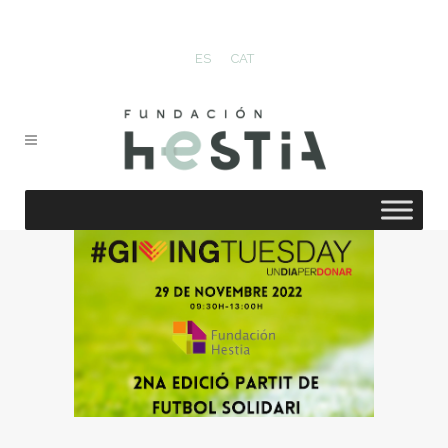
ES
CAT