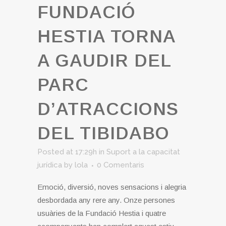
FUNDACIÓ
HESTIA TORNA
A GAUDIR DEL
PARC
D’ATRACCIONS
DEL TIBIDABO
Posted at 17:29h
in
Suport a la capacitat
jurídica
by
lola
0 Comentaris
Emoció, diversió, noves sensacions i alegria
desbordada any rere any. Onze persones
usuàries de la Fundació Hestia i quatre