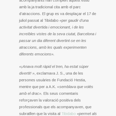
acompanyants han complert aquest estiu
amb la ja tradicional cita amb el parc
d’atraccions. El grup es va desplaçar el 17 de
juliol passat al Tibidabo
«per gaudir d’una
activitat divertida i emocionant, i de les
increïbles vistes de la seva ciutat, Barcelona i
passar un dia diferent divertint-se en les
atraccions, amb les quals experimenten
diferents emocions».
«¡Anava molt ràpid el tren, ha estat súper
divertit! »
, exclamava J. S., una de les
persones usuàries de Fundació Hestia,
mentre que per a A.K. «
semblava que volés
amb el drac».
Els seus comentaris
reforçaven la valoració positiva dels
professionals que els acompanyaven, que
subratllen que la visita al
Tibidabo
«permet als