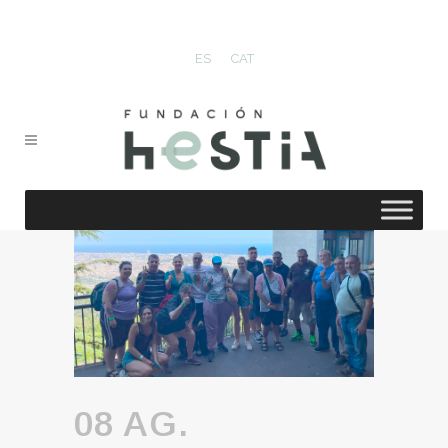
ES
CAT
08 AG.