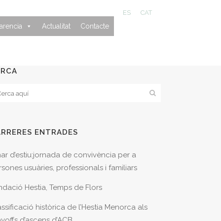
ES
CAT
arencia
Actualitat
Contacte
ERCA
ARRERES ENTRADES
nar d’estiu:jornada de convivència per a
sones usuàries, professionals i familiars
ndació Hestia, Temps de Flors
ssificació històrica de l’Hestia Menorca als
ayoffs d’ascens d’ACB