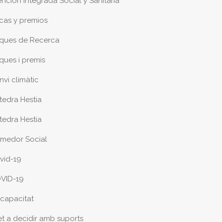
ención Integrada Social y Sanitaria
cas y premios
ques de Recerca
ques i premis
nvi climàtic
tedra Hestia
tedra Hestia
medor Social
vid-19
VID-19
scapacitat
et a decidir amb suports