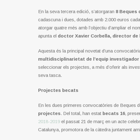
En la seva tercera edició, s’atorgaran
8 Beques 
cadascuna i dues, dotades amb 2.000 euros cadas
atorgar quatre més amb l’objectiu d’ampliar el nom
apunta el
doctor Xavier Corbella, director de
Aquesta és la principal novetat d’una convocatòri
multidisciplinarietat de l’equip investigador
seleccionar els projectes, a més d’oferir als inve
seva tasca.
Projectes becats
En les dues primeres convocatòries de Beques de
projectes
. Del total, han estat
becats 16
, prese
2018-2019
el passat 21 de març en un acte celebr
Catalunya, promotora de la càtedra juntament am