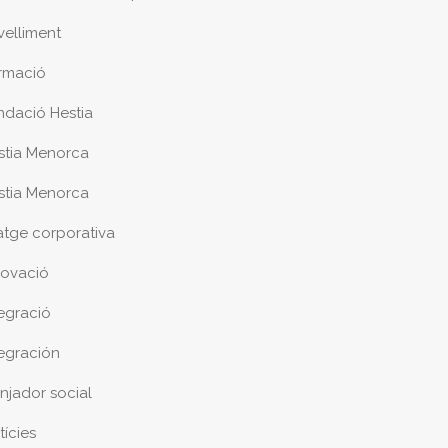
velliment
rmació
ndació Hestia
stia Menorca
stia Menorca
atge corporativa
novació
tegració
tegración
njador social
tícies