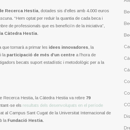
At
de Recerca Hestia
, dotades sis d’elles amb 4.000 euros
Be
cuna. “Hem optat per reduir la quantia de cada beca i
Be
bre de professionals que es beneficiïn de la iniciativa”,
 la Càtedra Hestia
.
Be
Ca
a que tornarà a primar les
idees innovadores
, la
i la
participació de més d’un centre
a l’hora de
Cà
stigadors becats suport estadístic i metodològic per a la
Cá
Co
Co
 Recerca Hestia, la Càtedra Hestia va rebre
79
CO
ntant-se els
resultats dels desenvolupats en el període
at al Campus Sant Cugat de la Universitat Internacional de
Di
b la
Fundació Hestia
.
Dr