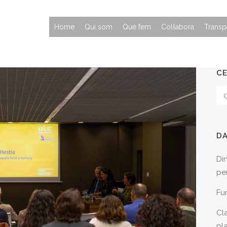
Home
Qui som
Què fem
Col·labora
Transp
C
D
Di
per
Fu
Cla
pl