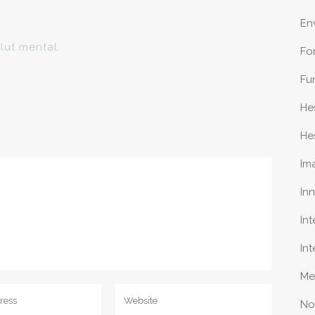
En
lut mental
Fo
Fu
He
He
Im
In
In
In
Me
No