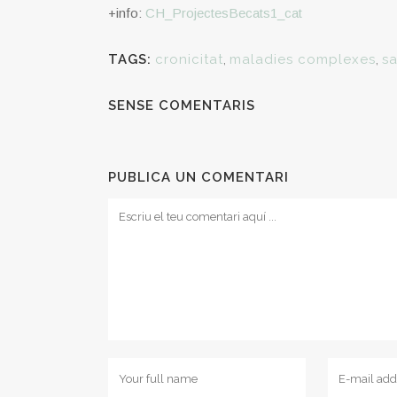
+info:
CH_ProjectesBecats1_cat
TAGS:
cronicitat
,
maladies complexes
,
sa
SENSE COMENTARIS
PUBLICA UN COMENTARI