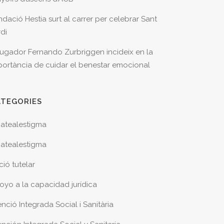
ndació Hestia surt al carrer per celebrar Sant
rdi
 jugador Fernando Zurbriggen incideix en la
portància de cuidar el benestar emocional
ATEGORIES
atealestigma
atealestigma
ció tutelar
oyo a la capacidad jurídica
nció Integrada Social i Sanitària