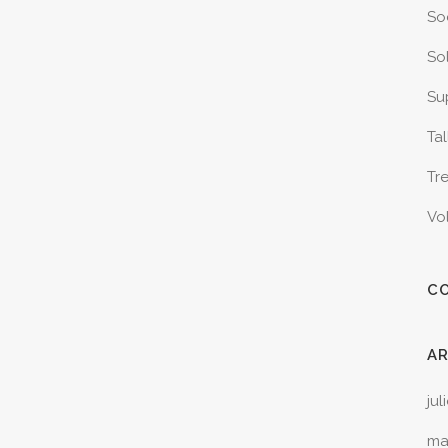
So
Sol
Sup
Tal
Tr
Vo
C
A
jul
ma