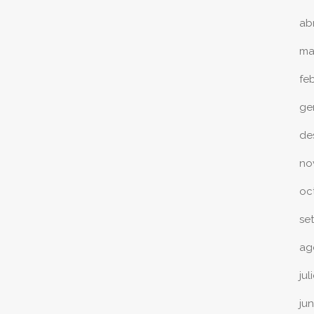
ab
ma
fe
ge
de
no
oc
se
ag
jul
ju