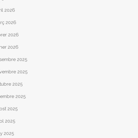
ril 2026
rç 2026
brer 2026
ner 2026
sembre 2025
vembre 2025
tubre 2025
tembre 2025
ost 2025
iol 2025
ny 2025