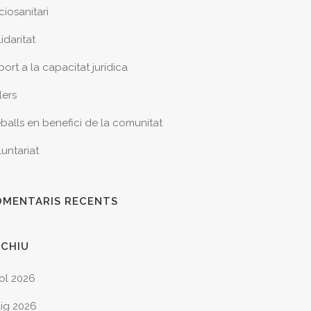
ciosanitari
idaritat
ort a la capacitat jurídica
lers
eballs en benefici de la comunitat
luntariat
OMENTARIS RECENTS
RCHIU
iol 2026
ig 2026