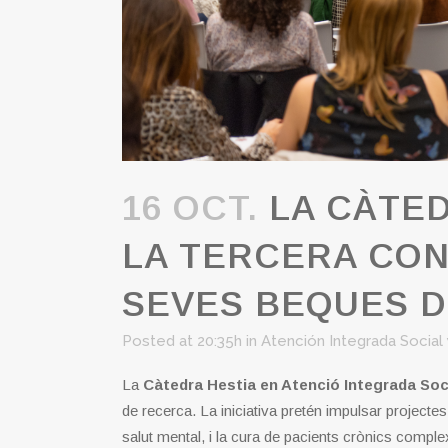
16 OCT.
LA CÀTED
LA TERCERA CON
SEVES BEQUES 
Posted at 20:35h
in
Atención Integrada Social y
La
Càtedra Hestia en Atenció Integrada Socia
de recerca. La iniciativa pretén impulsar projectes
salut mental, i la cura de pacients crònics compl