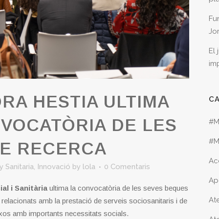
Fu
Jo
El
im
RA HESTIA ULTIMA
C
VOCATÒRIA DE LES
#M
#M
DE RECERCA
Ac
 Sanitaria
,
Innovació
by
lola
0 Comentaris
Ap
l i Sanitària
ultima la convocatòria de les seves beques
Ate
 relacionats amb la prestació de serveis sociosanitaris i de
exos amb importants necessitats socials.