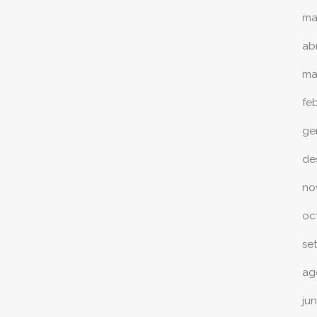
ma
abr
ma
fe
ge
de
no
oc
se
ag
ju