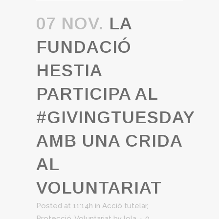
07 NOV.
LA
FUNDACIÓ
HESTIA
PARTICIPA AL
#GIVINGTUESDAY
AMB UNA CRIDA
AL
VOLUNTARIAT
Posted at 11:14h
in
Acció tutelar
,
Protecció
,
Voluntariat
by
lola
0