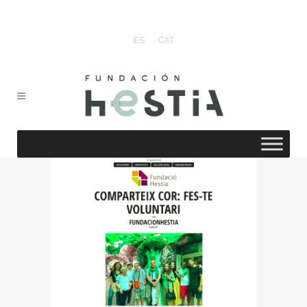
ES
CAT