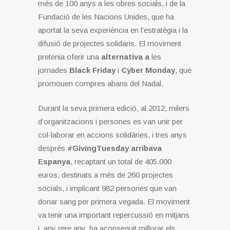
més de 100 anys a les obres socials, i de la
Fundació de les Nacions Unides, que ha
aportat la seva experiència en l’estratègia i la
difusió de projectes solidaris. El moviment
pretenia oferir una
alternativa a
les
jornades
Black Friday
i
Cyber ​​Monday
, que
promouen compres abans del Nadal.
Durant la seva primera edició, al 2012, milers
d’organitzacions i persones es van unir per
col·laborar en accions solidàries, i tres anys
després
#GivingTuesday arribava
Espanya
, recaptant un total de 405.000
euros, destinats a més de 260 projectes
socials, i implicant 982 persones que van
donar sang per primera vegada. El moviment
va tenir una important repercussió en mitjans
i, any rere any, ha aconseguit millorar els