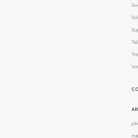
So
Sol
Sup
Tal
Tr
Vo
C
A
jul
ma