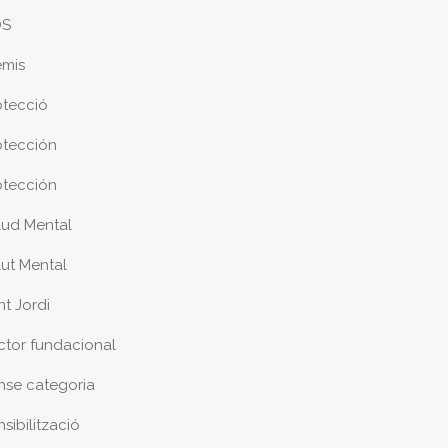
DS
emis
otecció
otección
otección
lud Mental
lut Mental
nt Jordi
ctor fundacional
nse categoria
sibilització