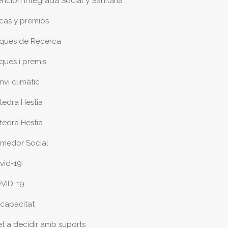
ención Integrada Social y Sanitaria
cas y premios
ques de Recerca
ques i premis
nvi climàtic
tedra Hestia
tedra Hestia
medor Social
vid-19
VID-19
scapacitat
et a decidir amb suports