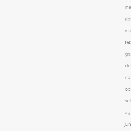
ma
abr
ma
fe
ge
de
no
oc
se
ag
ju