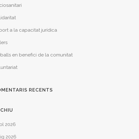
ciosanitari
idaritat
ort a la capacitat jurídica
lers
eballs en benefici de la comunitat
luntariat
OMENTARIS RECENTS
RCHIU
iol 2026
ig 2026