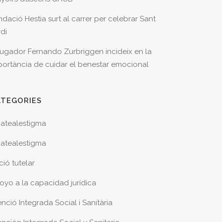
ndació Hestia surt al carrer per celebrar Sant
rdi
 jugador Fernando Zurbriggen incideix en la
portància de cuidar el benestar emocional
ATEGORIES
atealestigma
atealestigma
ció tutelar
oyo a la capacidad jurídica
nció Integrada Social i Sanitària