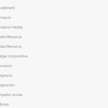
velliment
rmació
ndació Hestia
stia Menorca
stia Menorca
atge corporativa
novació
tegració
tegración
njador social
tícies