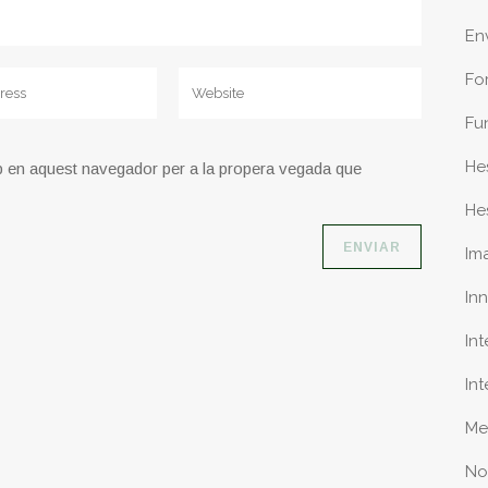
En
Fo
Fu
He
b en aquest navegador per a la propera vegada que
He
Im
In
In
In
Me
No