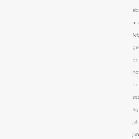
ab
ma
fe
ge
de
no
oc
se
ag
jul
ju