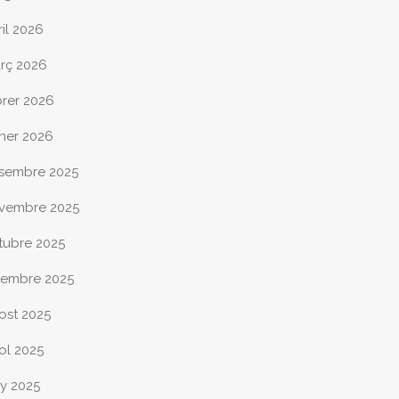
ril 2026
rç 2026
brer 2026
ner 2026
sembre 2025
vembre 2025
tubre 2025
tembre 2025
ost 2025
iol 2025
ny 2025