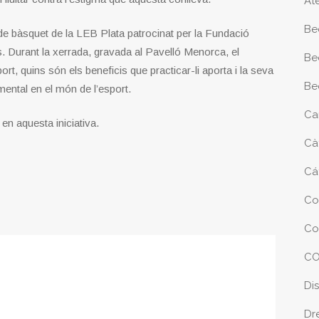
At
Be
 de bàsquet de la LEB Plata patrocinat per la Fundació
es. Durant la xerrada, gravada al Pavelló Menorca, el
Be
ort, quins són els beneficis que practicar-li aporta i la seva
Be
mental en el món de l’esport.
Ca
 en aquesta iniciativa.
Cà
Cá
Co
Co
CO
Di
Dr