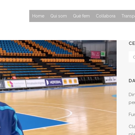
Home
Qui som
Què fem
Col·labora
Transp
C
D
Di
per
Fu
Cla
pl