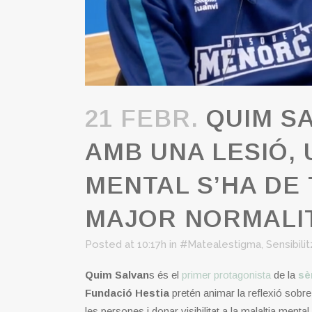
21 FEBR.
QUIM SA
AMB UNA LESIÓ,
MENTAL S’HA DE
MAJOR NORMALIT
Posted at 10:17h
in
#Matealestigma
,
Sensibili
Quim Salvan
s és el
primer protagonista
de la
sèr
Fundació Hestia
pretén animar la reflexió sobre 
les persones i donar visibilitat a la malaltia mental