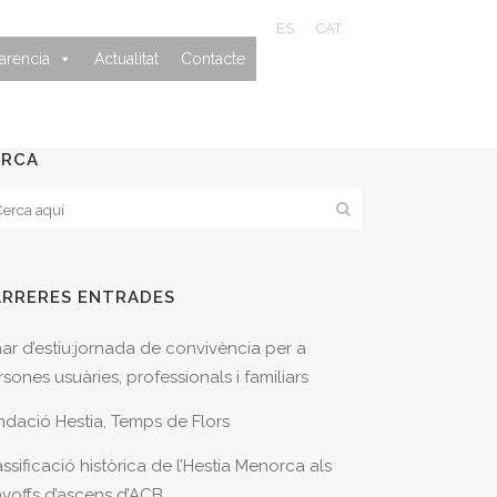
ES
CAT
arencia
Actualitat
Contacte
ERCA
ARRERES ENTRADES
nar d’estiu:jornada de convivència per a
sones usuàries, professionals i familiars
ndació Hestia, Temps de Flors
ssificació històrica de l’Hestia Menorca als
ayoffs d’ascens d’ACB