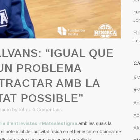
Fu
Jo
El
im
LVANS: “IGUAL QUE
C
 UN PROBLEMA
#M
 TRACTAR AMB LA
#M
AT POSSIBLE”
Ac
tzació
by
lola
0 Comentaris
Ap
ie d’entrevistes #Matealestigma
amb les quals la
Ate
el potencial de l’activitat física en el benestar emocional de
 i lluitar contra l’estigma que aquesta conlleva.