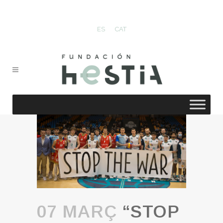
ES
CAT
07 MARÇ
“STOP