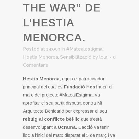
THE WAR” DE
L’HESTIA
MENORCA.
Posted at 14:00h
in
#Matealestigma
,
Hestia Menorca
,
Sensibilització
by
lola
0
Comentaris
Hestia Menorca
, equip el patrocinador
principal del qual és
Fundació Hestia
en el
marc del projecte #MatealEstgima, va
aprofitar el seu partit disputat contra Mi
Arquitecte Benicarló per expressar el seu
rebuig al conflicte bèl·lic
que s’està
desenvolupant a
Ucraïna
. L’acció va tenir
lloc a l’inici del matx disputat el 5 de març i va