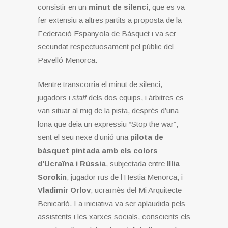
consistir en un
minut de silenci
, que es va
fer extensiu a altres partits a proposta de la
Federació Espanyola de Bàsquet i va ser
secundat respectuosament pel públic del
Pavelló Menorca.
Mentre transcorria el minut de silenci,
jugadors i
staff
dels dos equips, i àrbitres es
van situar al mig de la pista, després d’una
lona que deia un expressiu “Stop the war”,
sent el seu nexe d’unió una
pilota de
bàsquet pintada amb els colors
d’Ucraïna i Rússia
, subjectada entre
Illia
Sorokin
, jugador rus de l’Hestia Menorca, i
Vladimir Orlov
, ucraïnès del Mi Arquitecte
Benicarló. La iniciativa va ser aplaudida pels
assistents i les xarxes socials, conscients els