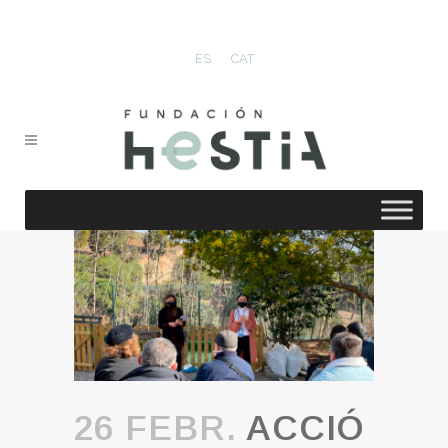
ES
CAT
26 FEBR.
ACCIÓ