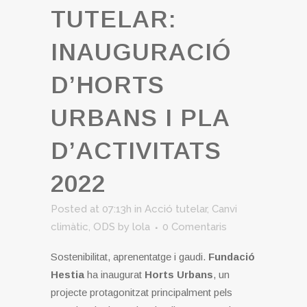
TUTELAR:
INAUGURACIÓ
D’HORTS
URBANS I PLA
D’ACTIVITATS
2022
Posted at 07:13h
in
Acció tutelar
,
Canvi
climàtic
,
ODS
by
lola
0 Comentaris
Sostenibilitat, aprenentatge i gaudi.
Fundació
Hestia
ha inaugurat
Horts Urbans
, un
projecte protagonitzat principalment pels