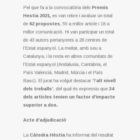
Pel que fa a la convocatòria dels
Premis
Hestia 2021,
es van rebre i avaluar un total
de
62 propostes
, 55 a millor article i 18 a
millor comunicació. Hi van participar un total
de 43 autors pertanyents a 28 centres de
l’Estat espanyol. La meitat, amb seu a
Catalunya, i la resta en altres comunitats de
l’Estat espanyol (Andalusia, Cantàbria, el
País Valencià, Madrid, Múrcia i el País
Basc). El jurat ha volgut destacar “l
‘alt nivell
dels treballs
“, del qual és expressiu que
34
dels articles tenien un factor d’impacte
superior a dos.
Acte d’adjudicació
La
Càtedra Hèstia
ha informat del resultat