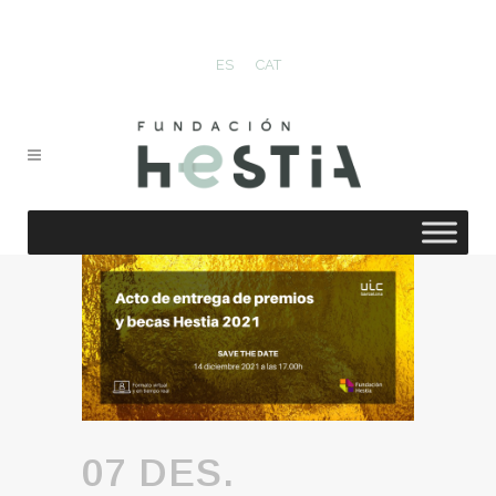
ES
CAT
07 DES.