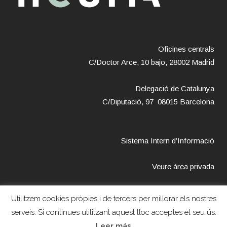
Oficines centrals
C/Doctor Arce, 10 bajo, 28002 Madrid
Delegació de Catalunya
C/Diputació, 97 08015 Barcelona
Sistema Intern d’Informació
Veure àrea privada
Utilitzem cookies pròpies i de tercers per millorar els nostres
serveis. Si continues utilitzant aquest lloc acceptes el seu ús.
Copyright © 2018 – Fundación Hestia –
Avís legal
–
Política de
Leer más