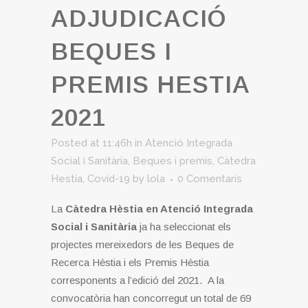
ADJUDICACIÓ
BEQUES I
PREMIS HESTIA
2021
Posted at 11:46h
in
Atenció Integrada
Social i Sanitària
,
Beques i premis
,
Càtedra
Hestia
,
Covid-19
by
lola
0 Comentaris
La
Càtedra Hèstia en Atenció Integrada
Social i Sanitària
ja ha seleccionat els
projectes mereixedors de les Beques de
Recerca Hèstia i els Premis Hèstia
corresponents a l’edició del 2021. A la
convocatòria han concorregut un total de 69