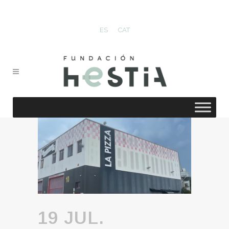
ES
CAT
19 JUL.