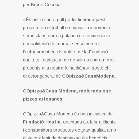
per Bruno Cesena.
«És per mi un orgull poder liderar aquest
projecte on el treball en equip i la innovació
seran claus com a palanca de creixement i
consolidació de marca, sense perdre
l’enfocament en els valors de la Fundació
que tots i cadascun de nosaltres tindrem molt
presents a la nostra feina diària», sosté el
director general de
COpizza&CasaModena.
COpizza&Casa Mòdena, molt més que
pizzes artesanes
COpizza&Casa Modena és una iniciativa de
Fundació Hestia
, orientada a oferir a clients
i consumidors productes de gran qualitat amb
el valor afegit de destinar-se els beneficis