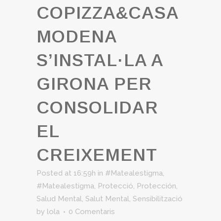
COPIZZA&CASA
MODENA
S’INSTAL·LA A
GIRONA PER
CONSOLIDAR
EL
CREIXEMENT
Posted at 16:59h
in
#Matealestigma
,
#Matealestigma
,
Protecció
,
Protección
,
Salud Mental
,
Salut Mental
,
Sensibilització
by
lola
0 Comentaris