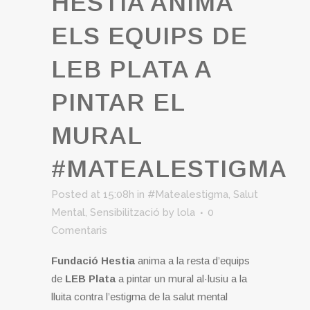
HESTIA ANIMA
ELS EQUIPS DE
LEB PLATA A
PINTAR EL
MURAL
#MATEALESTIGMA
Posted at 15:08h
in
#Matealestigma
,
Salut
Mental
,
Sensibilització
by
lola
0
Comentaris
Fundació Hestia
anima a la resta d’equips
de
LEB Plata
a pintar un mural al·lusiu a la
lluita contra l’estigma de la salut mental