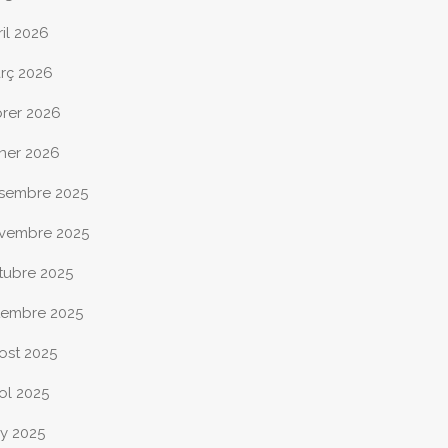
ril 2026
rç 2026
brer 2026
ner 2026
sembre 2025
vembre 2025
tubre 2025
tembre 2025
ost 2025
iol 2025
ny 2025