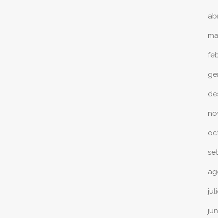
ab
ma
fe
ge
de
no
oc
se
ag
jul
ju