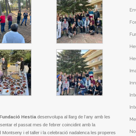
En
Fo
Fu
He
He
Im
In
In
In
Fundació Hestia
desenvolupa al llarg de l’any amb les
Me
esentar el passat mes de febrer coincidint amb la
No
l Montseny i el taller i la celebració nadalenca les properes