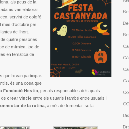
At
ona, ​​als peus de la
yada es van elaborar
Be
n, servint de colofó ​​
Be
el mes d’octubre per
antes de l’hort.
Be
de quatre persones
Ca
joc de mímica, joc de
ades en temàtica de
Cà
Cá
s que hi van participar.
Co
antils, és una cosa que
la
Fundació Hestia
, per als responsables dels quals
Co
a de
crear vincle
entre els usuaris i també entre usuaris i
CO
onnectar de la rutina
, a més de fomentar-se la
Di
Dr