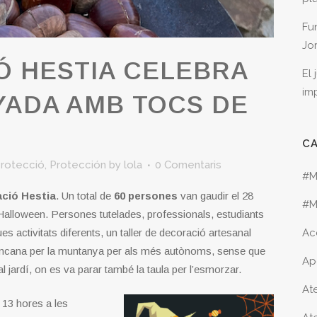
Fu
Jo
 HESTIA CELEBRA
El
im
YADA AMB TOCS DE
C
rotecció
,
Protección
by
lola
0 Comentaris
#M
ció Hestia
. Un total de
60 persones
van gaudir el 28
#M
alloween. Persones tutelades, professionals, estudiants
s activitats diferents, un taller de decoració artesanal
Ac
gimcana per la muntanya per als més autònoms, sense que
Ap
al jardí, on es va parar també la taula per l’esmorzar.
Ate
 13 hores a les