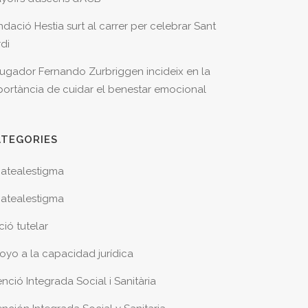
ndació Hestia surt al carrer per celebrar Sant
rdi
 jugador Fernando Zurbriggen incideix en la
portància de cuidar el benestar emocional
ATEGORIES
atealestigma
atealestigma
ció tutelar
oyo a la capacidad jurídica
nció Integrada Social i Sanitària