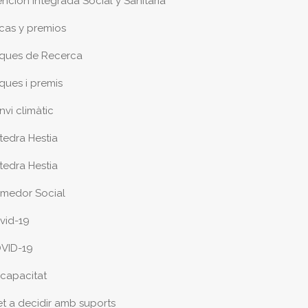
ención Integrada Social y Sanitaria
cas y premios
ques de Recerca
ques i premis
nvi climàtic
tedra Hestia
tedra Hestia
medor Social
vid-19
VID-19
scapacitat
et a decidir amb suports