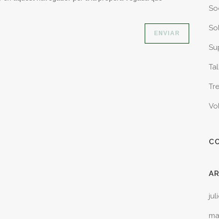
So
Sol
Sup
Tal
Tr
Vo
C
A
jul
ma