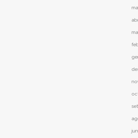
ma
abr
ma
fe
ge
de
no
oc
se
ag
ju