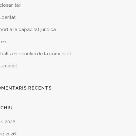
ciosanitari
idaritat
ort a la capacitat jurídica
lers
eballs en benefici de la comunitat
luntariat
OMENTARIS RECENTS
RCHIU
iol 2026
ig 2026