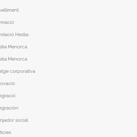
velliment
rmació
ndació Hestia
stia Menorca
stia Menorca
atge corporativa
novació
tegració
tegración
njador social
tícies