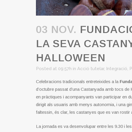
03 NOV.
FUNDACIÓ
LA SEVA CASTAN
HALLOWEEN
Posted at 09:57h
in
Acció tutelar
,
Integració
,
P
Celebracions tradicionals entreteixides a la
Funda
d’octubre passat d’una Castanyada amb tocs de H
en pràctiques i acompanyants van participar en due
dirigit als usuaris amb menys autonomia, i una 
faltessin, és clar, les castanyes que es van rostir 
La jornada es va desenvolupar entre les 9.30 i les