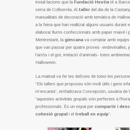
instal·lacions que la
Fundació Hestia
té a Barcel
serra de Collserola. Al
taller
del dia de la Castan
manualitats de decoració amb temàtica de Hallowee
a la feina que han realitzat alguns usuaris durant 
elaborar llums confeccionats amb paper maixé i pl
Mentrestant, la
gimcana
va comptar amb equips 
que van passar per quatre proves -endevinalles, 
l’arròs i el got, imitació d’animals- totes ambient
Halloween.
La matinal va fer les delícies de totes les persone
“Els tallers que proposeu són molt útils i gens inf
m’encanta”, emfatitzava Concepción, usuària de 
“aquestes activitats grupals són perfectes a l’hor
professionals. És un espai per
compartir i desc
cohesió grupal
i el
treball en equip
”.