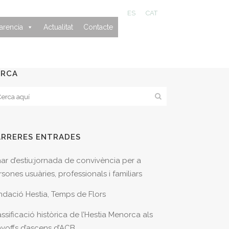
ES
CAT
arencia
Actualitat
Contacte
ERCA
ARRERES ENTRADES
nar d’estiu:jornada de convivència per a
sones usuàries, professionals i familiars
ndació Hestia, Temps de Flors
ssificació històrica de l’Hestia Menorca als
ayoffs d’ascens d’ACB