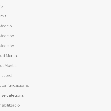
DS
emis
otecció
otección
otección
lud Mental
lut Mental
nt Jordi
ctor fundacional
nse categoria
sibilització