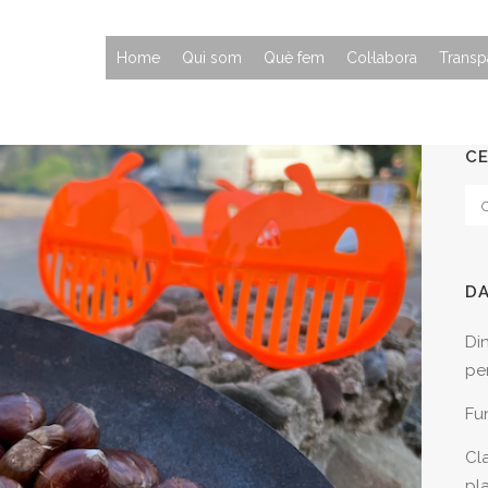
Home
Qui som
Què fem
Col·labora
Transp
C
D
Di
per
Fu
Cla
pl