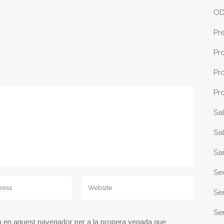
O
Pr
Pr
Pr
Pr
Sa
Sa
Sa
Se
Se
Sen
b en aquest navegador per a la propera vegada que