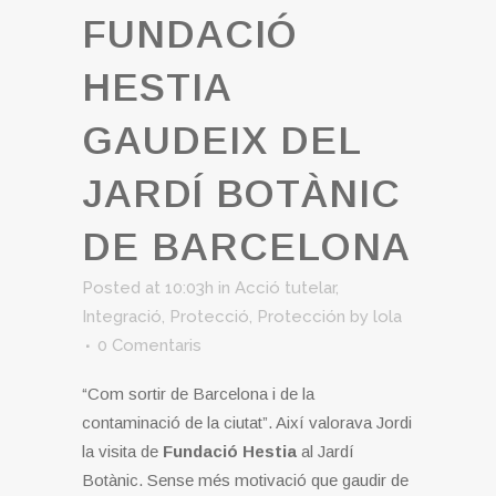
FUNDACIÓ
HESTIA
GAUDEIX DEL
JARDÍ BOTÀNIC
DE BARCELONA
Posted at 10:03h
in
Acció tutelar
,
Integració
,
Protecció
,
Protección
by
lola
0 Comentaris
“Com sortir de Barcelona i de la
contaminació de la ciutat”. Així valorava Jordi
la visita de
Fundació Hestia
al Jardí
Botànic. Sense més motivació que gaudir de