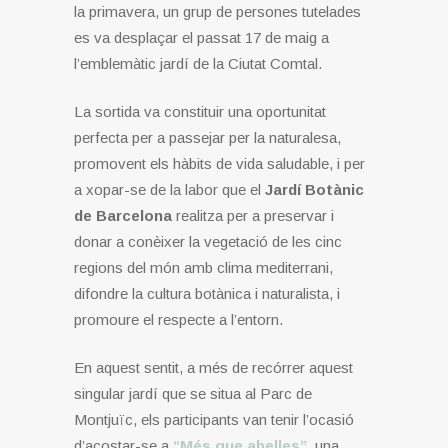
la primavera, un grup de persones tutelades
es va desplaçar el passat 17 de maig a
l’emblemàtic jardí de la Ciutat Comtal.
La sortida va constituir una oportunitat
perfecta per a passejar per la naturalesa,
promovent els hàbits de vida saludable, i per
a xopar-se de la labor que el
Jardí Botànic
de Barcelona
realitza per a preservar i
donar a conèixer la vegetació de les cinc
regions del món amb clima mediterrani,
difondre la cultura botànica i naturalista, i
promoure el respecte a l’entorn.
En aquest sentit, a més de recórrer aquest
singular jardí que se situa al Parc de
Montjuïc, els participants van tenir l’ocasió
d’acostar-se a
“Més que abelles”
, una