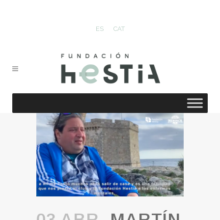
ES
CAT
03 ABR.
MARTÍN