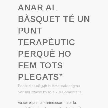
ANAR AL
BÀSQUET TÉ UN
PUNT
TERAPÈUTIC
PERQUÈ HO
FEM TOTS
PLEGATS”
Posted at 08:34h
in
#Matealestigma
,
Sensibilització
by
lola
0 Comentaris
Va ser el primer a interessar-se en la