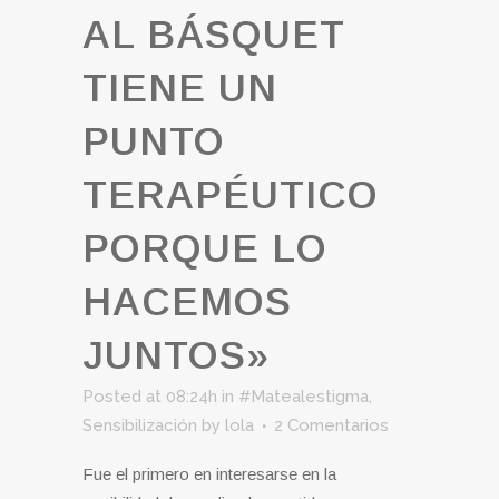
AL BÁSQUET
TIENE UN
PUNTO
TERAPÉUTICO
PORQUE LO
HACEMOS
JUNTOS»
Posted at 08:24h
in
#Matealestigma
,
Sensibilización
by
lola
2 Comentarios
Fue el primero en interesarse en la