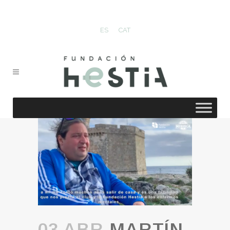
ES
CAT
03 ABR
MARTÍN