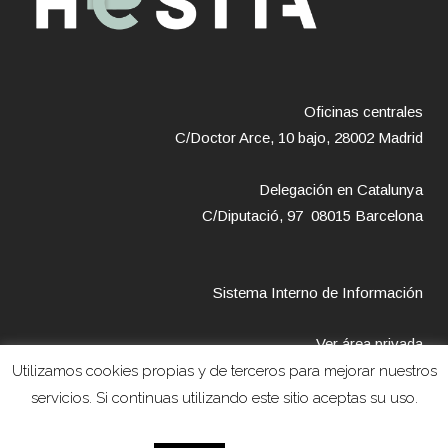
Oficinas centrales
C/Doctor Arce, 10 bajo, 28002 Madrid
Delegación en Catalunya
C/Diputació, 97 08015 Barcelona
Sistema Interno de Información
Ver área privada
Utilizamos cookies propias y de terceros para mejorar nuestros
servicios. Si continuas utilizando este sitio aceptas su uso.
Copyright © 2018 – Fundación Hestia –
Avíso legal
–
Política de