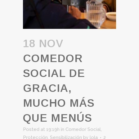
18 NOV
COMEDOR
SOCIAL DE
GRACIA,
MUCHO MÁS
QUE MENÚS
Posted at 19:19h
in
Comedor Social
,
Protección
,
Sensibilización
by
lola
2