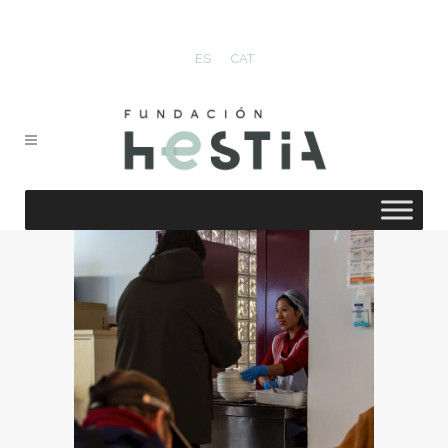
ES
CAT