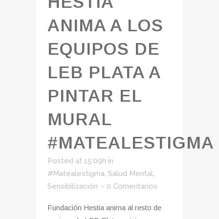
HESTIA
ANIMA A LOS
EQUIPOS DE
LEB PLATA A
PINTAR EL
MURAL
#MATEALESTIGMA
Posted at 15:09h
in
#Matealestigma
,
Salud Mental
,
Sensibilización
0 Comentarios
Fundación Hestia anima al resto de