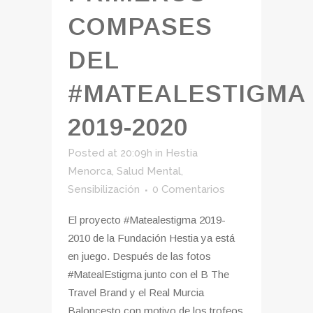
COMPASES
DEL
#MATEALESTIGMA
2019-2020
Posted at 20:09h
in
Hestia
Menorca
,
Salud Mental
,
Sensibilización
0 Comentarios
El proyecto #Matealestigma 2019-
2010 de la Fundación Hestia ya está
en juego. Después de las fotos
#MatealEstigma junto con el B The
Travel Brand y el Real Murcia
Baloncesto con motivo de los trofeos