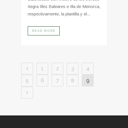
Itegra Illes Baleares e Illa de Menorca,
respectivamente, la plantilla y el...
READ MORE
1
2
3
4
5
6
7
8
9