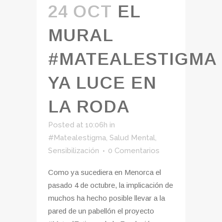
24 OCT
EL
MURAL
#MATEALESTIGMA
YA LUCE EN
LA RODA
Posted at 10:06h
in
#Matealestigma
,
Salud Mental
,
Sensibilización
0 Comentarios
Como ya sucediera en Menorca el
pasado 4 de octubre, la implicación de
muchos ha hecho posible llevar a la
pared de un pabellón el proyecto