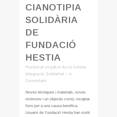
CIANOTIPIA
SOLIDÀRIA
DE
FUNDACIÓ
HESTIA
Posted at 20:59h
in
Acció tutelar
,
Integració
,
Solidaritat
0
Comentaris
Noves tècniques i materials, noves
vivències i un objectiu comú, recaptar
fons per a una causa benèfica.
Usuaris de Fundació Hestia han sortit