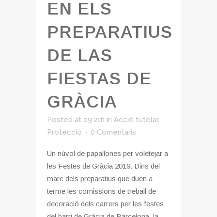
EN ELS
PREPARATIUS
DE LAS
FIESTAS DE
GRÀCIA
Posted at 09:21h
in
Acció tutelar
,
Protecció
0 Comentaris
Un núvol de papallones per voletejar a
les Festes de Gràcia 2019. Dins del
marc dels preparatius que duen a
terme les comissions de treball de
decoració dels carrers per les festes
del barri de Gràcia de Barcelona, la