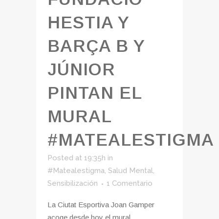
HESTIA Y
BARÇA B Y
JÚNIOR
PINTAN EL
MURAL
#MATEALESTIGMA
Posted at 19:35h
in
#Matealestigma
,
Salud Mental
,
Sensibilización
1 Comentario
La Ciutat Esportiva Joan Gamper
acoge desde hoy el mural