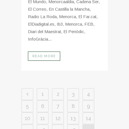
El Mundo, Menorcaaldia, Cadena Ser,
El Correo, En Castilla la Mancha,
Radio La Roda, Menorca, El Far.cat,
ElDiadigital.es, Ib3, Menorca, FEB,
Diari del Maestrat, El Periòdic,
InfoGràcia...
READ MORE
1
2
3
4
5
6
7
8
9
10
11
12
13
14