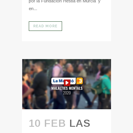
por la Fundación Hestia en Murcia y
en...
READ MORE
10 FEB
LAS