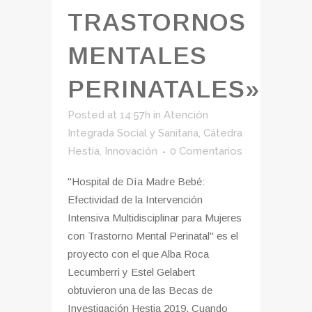
TRASTORNOS
MENTALES
PERINATALES»
Posted at 14:57h
in
Atención
Integrada Social y Sanitaria
,
Cátedra
Hestia
,
Innovación
0 Comentarios
"Hospital de Día Madre Bebé:
Efectividad de la Intervención
Intensiva Multidisciplinar para Mujeres
con Trastorno Mental Perinatal" es el
proyecto con el que Alba Roca
Lecumberri y Estel Gelabert
obtuvieron una de las Becas de
Investigación Hestia 2019. Cuando