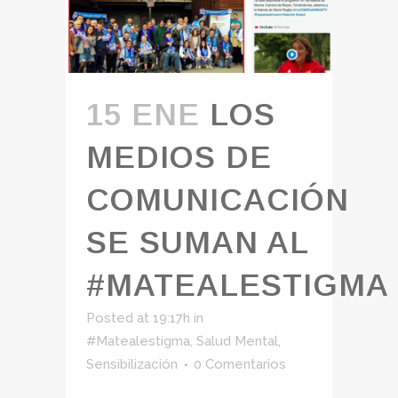
15 ENE
LOS
MEDIOS DE
COMUNICACIÓN
SE SUMAN AL
#MATEALESTIGMA
Posted at 19:17h
in
#Matealestigma
,
Salud Mental
,
Sensibilización
0 Comentarios