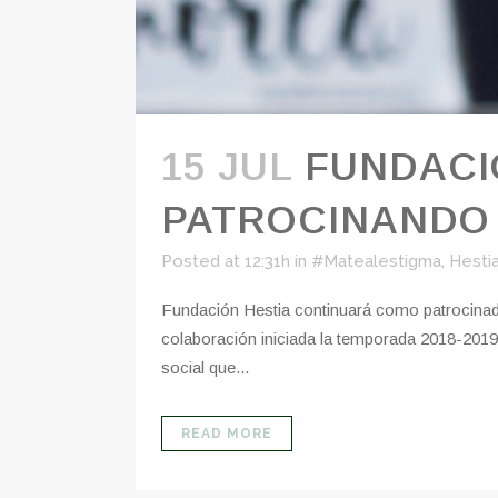
15 JUL
FUNDACI
PATROCINANDO
Posted at 12:31h
in
#Matealestigma
,
Hesti
Fundación Hestia continuará como patrocinado
colaboración iniciada la temporada 2018-2019 
social que...
READ MORE