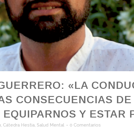
GUERRERO: «LA CONDUC
LAS CONSECUENCIAS DE
 EQUIPARNOS Y ESTAR
n
,
Cátedra Hestia
,
Salud Mental
0 Comentarios