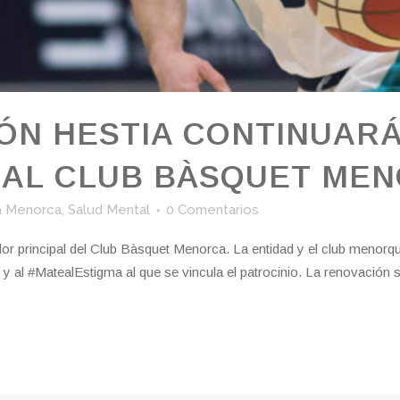
ÓN HESTIA CONTINUAR
 AL CLUB BÀSQUET ME
a Menorca
,
Salud Mental
0 Comentarios
r principal del Club Bàsquet Menorca. La entidad y el club menorqu
y al #MatealEstigma al que se vincula el patrocinio. La renovación