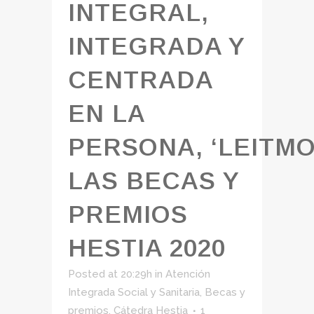
INTEGRAL,
INTEGRADA Y
CENTRADA
EN LA
PERSONA, ‘LEITMO
LAS BECAS Y
PREMIOS
HESTIA 2020
Posted at 20:29h
in
Atención
Integrada Social y Sanitaria
,
Becas y
premios
,
Cátedra Hestia
1