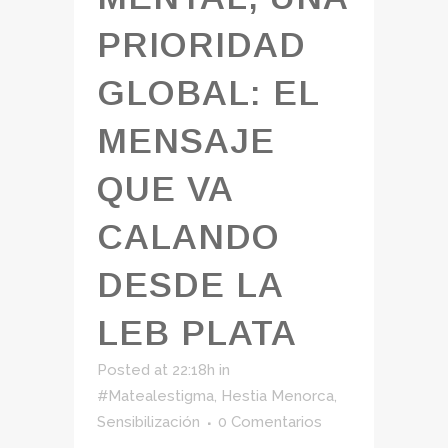
PRIORIDAD
GLOBAL: EL
MENSAJE
QUE VA
CALANDO
DESDE LA
LEB PLATA
Posted at 22:18h
in
#Matealestigma
,
Hestia Menorca
,
Sensibilización
0 Comentarios