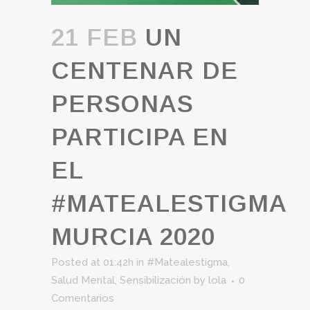
21 FEB
UN
CENTENAR DE
PERSONAS
PARTICIPA EN
EL
#MATEALESTIGMA
MURCIA 2020
Posted at 01:42h
in
#Matealestigma
,
Salud Mental
,
Sensibilización
by
lola
0
Comentarios