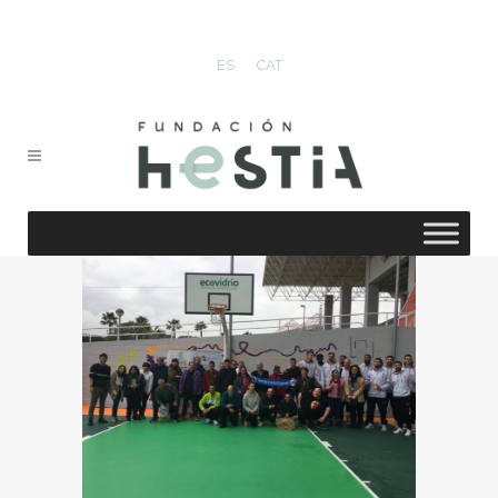
ES
CAT